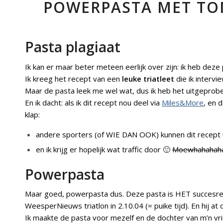
POWERPASTA MET TO
Pasta plagiaat
Ik kan er maar beter meteen eerlijk over zijn: ik heb deze
Ik kreeg het recept van een
leuke triatleet
die ik interv
Maar de pasta leek me wel wat, dus ik heb het uitgeprobeer
En ik dacht: als ik dit recept nou deel via
Miles&More
, en d
klap:
andere sporters (of WIE DAN OOK) kunnen dit recept 
en ik krijg er hopelijk wat traffic door 🙂
Moewhahahah
Powerpasta
Maar goed, powerpasta dus. Deze pasta is HET succesrece
WeesperNieuws triatlon in 2.10.04 (= puike tijd). En hij at
Ik maakte de pasta voor mezelf en de dochter van m’n v