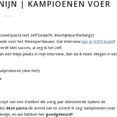
NIJN | KAMPIOENEN VOER
 powerpasta niet zelf bedacht. #eerlijkduurthetlangst
iewde voor het WeesperNieuws. Dat interview
kan je HIER lezen!
!
d!! Met succes, al zeg ik het zelf.
an een linkje plaats in mijn interview, dan sla ik twee vliegen in ee
uitproberen (doe het!)
a
pt van een triatleet die vorig jaar debuteerde tijdens de
 dus
deze pasta
de avond van te voren!! Ik zeg: kampioenen-voer.
riendje, en we hebben het
goedgekeurd
!!