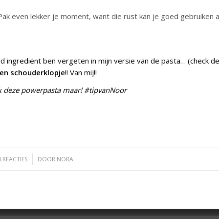
 Pak even lekker je moment, want die rust kan je goed gebruiken a
d ingrediënt ben vergeten in mijn versie van de pasta… (check d
een schouderklopje
!! Van mij!!
ak deze powerpasta maar! #tipvanNoor
4 REACTIES
/
DOOR
NORA