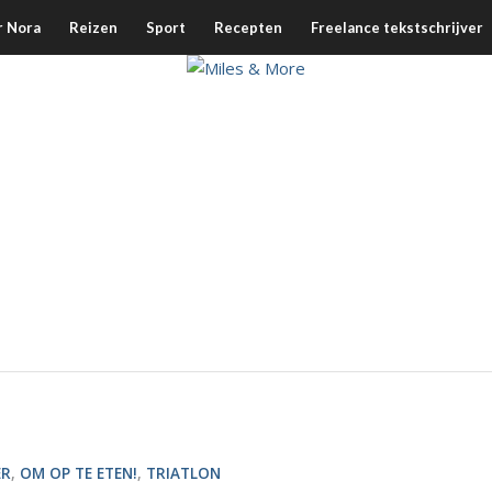
r Nora
Reizen
Sport
Recepten
Freelance tekstschrijver
ER
,
OM OP TE ETEN!
,
TRIATLON