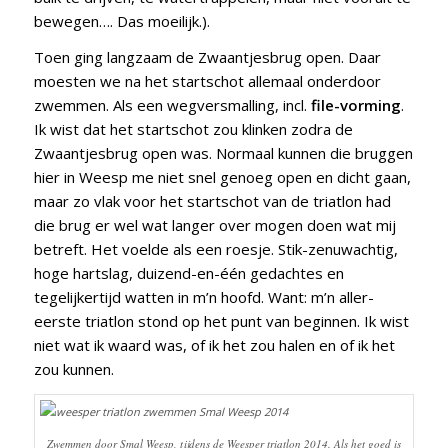
bewegen…. Das moeilijk.).
Toen ging langzaam de Zwaantjesbrug open. Daar
moesten we na het startschot allemaal onderdoor
zwemmen. Als een wegversmalling, incl.
file-vorming
.
Ik wist dat het startschot zou klinken zodra de
Zwaantjesbrug open was. Normaal kunnen die bruggen
hier in Weesp me niet snel genoeg open en dicht gaan,
maar zo vlak voor het startschot van de triatlon had
die brug er wel wat langer over mogen doen wat mij
betreft. Het voelde als een roesje. Stik-zenuwachtig,
hoge hartslag, duizend-en-één gedachtes en
tegelijkertijd watten in m’n hoofd. Want: m’n aller-
eerste triatlon stond op het punt van beginnen. Ik wist
niet wat ik waard was, of ik het zou halen en of ik het
zou kunnen.
Zwemmen door Smal Weesp, tijdens de Weesper triatlon 2014. Als het goed is