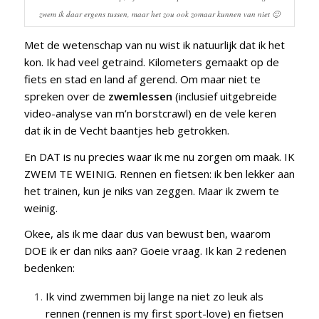
zwem ik daar ergens tussen, maar het zou ook zomaar kunnen van niet 🙂
Met de wetenschap van nu wist ik natuurlijk dat ik het
kon. Ik had veel getraind. Kilometers gemaakt op de
fiets en stad en land af gerend. Om maar niet te
spreken over de
zwemlessen
(inclusief uitgebreide
video-analyse van m’n borstcrawl) en de vele keren
dat ik in de Vecht baantjes heb getrokken.
En DAT is nu precies waar ik me nu zorgen om maak. IK
ZWEM TE WEINIG. Rennen en fietsen: ik ben lekker aan
het trainen, kun je niks van zeggen. Maar ik zwem te
weinig.
Okee, als ik me daar dus van bewust ben, waarom
DOE ik er dan niks aan? Goeie vraag. Ik kan 2 redenen
bedenken:
Ik vind zwemmen bij lange na niet zo leuk als
rennen (rennen is my first sport-love) en fietsen