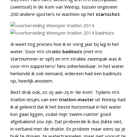
(swimsuit) in de Kom van Weesp, tussen ongeveer
200 andere sporters te wachten op het
startschot
.
Ik weet nog precies hoe ik er vorig jaar bij lag in het
water. Door m’n strakke
badmuts
(met m’n
startnummer er op!!) en m’n strakke zwempak was ik
voor m’n supporters/ fans onherkenbaar. In het water
herkende ik ook niemand, iedereen had een badmuts
op, heerlijk anoniem.
Best druk ook, zo zij-aan-zij in ‘de Kom’. Tijdens m’n
triatlon-lesjes van een
triatlon-master
uit Weesp had
ik al geleerd dat ik het beste horizontaal in het water
kon gaan liggen, zodat mijn ‘zwem-ruimte’ goed
afgebakend zou zijn. Dat probeerde ik dus (lukte niet,
in verband met de drukte. En probeer maar eens op je
buik te drijven, te watertrappelen, maar niet vooruit te