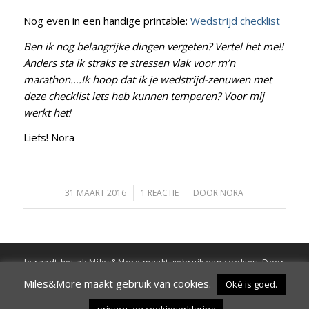
Nog even in een handige printable:
Wedstrijd checklist
Ben ik nog belangrijke dingen vergeten? Vertel het me!!
Anders sta ik straks te stressen vlak voor m’n
marathon….Ik hoop dat ik je wedstrijd-zenuwen met
deze checklist iets heb kunnen temperen? Voor mij
werkt het!
Liefs! Nora
31 MAART 2016
/
1 REACTIE
/
DOOR
NORA
Je raadt het al: Miles&More maakt gebruik van cookies. Door
verder te surfen op de site ga je hiermee akkoord
Miles&More maakt gebruik van cookies.
Oké is goed.
Oké is goed.
Wil ik niet.
Instellingen