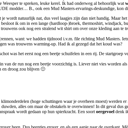
ve Weesper te spreken, leuke kerel. Ik had onderweg al behoorlijk wat
w
KOUDE modder… B., ook een Mud Masters-ervarings-deskundige, kon di
e wordt natuurlijk nat, dus veel laagjes zijn dan niet handig. Maar het
 besloot ik om in een lange (hardloop-)broek, thermoshirt, windjack, 
rouwens ook nog een stralend wit shirt om over onze kleding aan te tre
rennen, want: we hadden tijdnood i.v.m. file richting Mud Masters. Iet
ingen was trouwens warming-up. Had ik al gezegd dat het koud was?
schot was het eerst nog een beetje schuifelen in een rij. De startgroep 
gin van de run nog een beetje voorzichtig is. Liever niet vies worden al
n en droog zou blijven 🙂
klimonderdelen (hoge schuttingen waar je overheen moest) werden er 
n
duwden, alles om maar de obstakels te overwinnen! In dit geval dus ge
aanspraak wordt gedaan op hun spierkracht. Een soort
oergevoel
denk ik
ver heen. Dus beentjes erover, en als een aapje naar de overkant. Mè