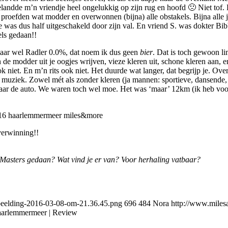
landde m’n vriendje heel ongelukkig op zijn rug en hoofd 🙁 Niet tof.
, proefden wat modder en overwonnen (bijna) alle obstakels. Bijna alle j
 was dus half uitgeschakeld door zijn val. En vriend S. was dokter Bib
els gedaan!!
 maar wel Radler 0.0%, dat noem ik dus geen
bier
. Dat is toch gewoon l
 de modder uit je oogjes wrijven, vieze kleren uit, schone kleren aan
ok niet. En m’n rits ook niet. Het duurde wat langer, dat begrijp je. 
muziek. Zowel mét als zonder kleren (ja mannen: sportieve, dansende, 
ar de auto. We waren toch wel moe. Het was ‘maar’ 12km (ik heb voor 
verwinning!!
 Masters gedaan? Wat vind je er van? Voor herhaling vatbaar?
beelding-2016-03-08-om-21.36.45.png
696
484
Nora
http://www.miles
arlemmermeer | Review