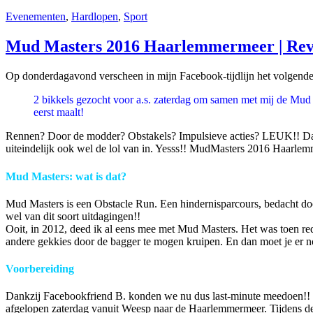
Evenementen
,
Hardlopen
,
Sport
Mud Masters 2016 Haarlemmermeer | Re
Op donderdagavond verscheen in mijn Facebook-tijdlijn het volgende 
2 bikkels gezocht voor a.s. zaterdag om samen met mij de Mud 
eerst maalt!
Rennen? Door de modder? Obstakels? Impulsieve acties? LEUK!! Daar 
uiteindelijk ook wel de lol van in. Yesss!! MudMasters 2016 Haarlemme
Mud Masters: wat is dat?
Mud Masters is een Obstacle Run. Een hindernisparcours, bedacht door
wel van dit soort uitdagingen!!
Ooit, in 2012, deed ik al eens mee met Mud Masters. Het was toen re
andere gekkies door de bagger te mogen kruipen. En dan moet je er no
Voorbereiding
Dankzij Facebookfriend B. konden we nu dus last-minute meedoen!! 
afgelopen zaterdag vanuit Weesp naar de Haarlemmermeer. Tijdens de