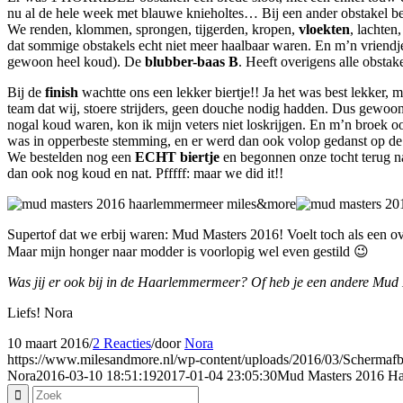
nu al de hele week met blauwe knieholtes… Bij een ander obstakel be
We renden, klommen, sprongen, tijgerden, kropen,
vloekten
, lachten
dat sommige obstakels echt niet meer haalbaar waren. En m’n vriendje
gewoon heel koud). De
blubber-baas B
. Heeft overigens alle obstak
Bij de
finish
wachtte ons een lekker biertje!! Ja het was best lekker,
team dat wij, stoere strijders, geen douche nodig hadden. Dus gewoon
nogal koud waren, kon ik mijn veters niet loskrijgen. En m’n broek o
was in opperbeste stemming, en er werd dan ook volop gedanst op de 
We bestelden nog een
ECHT biertje
en begonnen onze tocht terug na
dan ook nog koud en nat. Pfffff: maar we did it!!
Supertof dat we erbij waren: Mud Masters 2016! Voelt toch als een o
Maar mijn honger naar modder is voorlopig wel even gestild 😉
Was jij er ook bij in de Haarlemmermeer? Of heb je een andere Mud
Liefs! Nora
10 maart 2016
/
2 Reacties
/
door
Nora
https://www.milesandmore.nl/wp-content/uploads/2016/03/Schermaf
Nora
2016-03-10 18:51:19
2017-01-04 23:05:30
Mud Masters 2016 Ha