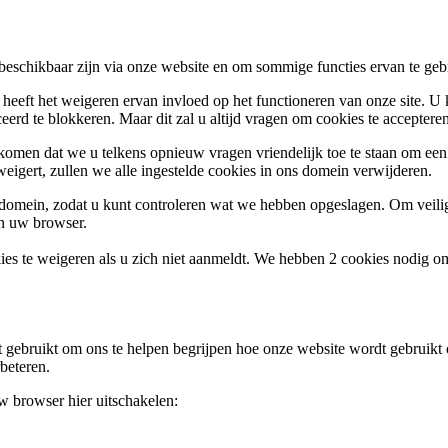
 beschikbaar zijn via onze website en om sommige functies ervan te geb
 heeft het weigeren ervan invloed op het functioneren van onze site. U
ceerd te blokkeren. Maar dit zal u altijd vragen om cookies te accepte
omen dat we u telkens opnieuw vragen vriendelijk toe te staan om een c
weigert, zullen we alle ingestelde cookies in ons domein verwijderen.
s domein, zodat u kunt controleren wat we hebben opgeslagen. Om vei
an uw browser.
ies te weigeren als u zich niet aanmeldt. We hebben 2 cookies nodig o
gebruikt om ons te helpen begrijpen hoe onze website wordt gebruikt o
beteren.
uw browser hier uitschakelen: