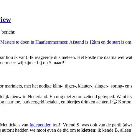
view
bericht:
Masters te doen in Haarlemmermeer. Afstand is 12km en de start is om 
hou ik van!! Ik reageerde dus meteen. Het kostte me daarna wel wat 
rmeer: wij zijn er bij op 5 maart!!
 mariniers, met het nodige klim-, tijger-, klauter-, slinger-, spring- 
delijk nieuw in Nederland. En nog niet zo ontzettend gehyped. Want t
g naar toe, parkeergeld betalen, en biertjes drinken achteraf 🙂 Korto
Met tickets van
Independer
:
top!! Vriend S. was ook van de partij (alw
 autorit hadden we mooi even de tijd om te
kletsen
: ik kende B. allee