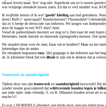
elkaars leven) maar ‘live’ nog niet. Superleuk om zo’n enorm sportie
wat venijnige obstakels tussen zaten. En dat er veel modder was, 
Ik twijfelde ineens of ik wel
‘goede’ kleding
aan had getrokken. Want j
doen? Buff (= sport-sjaal)? Handschoenen? Thermoshirt? Uiteindelijk
dat zo’n beetje de dresscode van iedereen. We kregen van Independer t
door de bagger in een WIT shirt? Juist.
Vanaf de parkeerplaats moesten we nog zo’n 2km naar de start lopen (
biertentjes, harde muziek en dansende (springende) mensen. Dat spr
We stonden klaar voor de start, klaar om te knallen!! Maar na het start
behendiger dan de ander.
De obstakels begonnen
easy
. Het grappige is dat iedereen aan het be
de 2e kilometer bleek het een
illusie
te zijn om te denken dat je schoo
Teamwork en saamhorigheid
Tijdens deze run zijn
teamwork
en
saamhorigheid
keywords! Bij de 
zonder moeite geaccepteerd dat
wildvreemde handen tegen je bille
aan mijn zijde: mijn vriendje, S. en B. (Mannen houden ervan als er 
macho’s!!
Er was 1 HORRIBLE-obstakel: een brede sloot, met een enkel touw ero