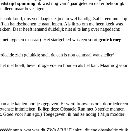
edstrijd-spanning
: ik wist nog van 4 jaar geleden dat er behoorlijk
t alleen maar bevestigen….
 is ook koud, dus veel laagjes zijn dan wel handig. Zal ik een muts op
buff en handschoenen te gaan lopen. Als ik zo om me heen keek was
kken. Daar heeft iemand duidelijk niet al te lang over nagedacht:
s met hype en massaal). Het startgebied was een soort
grote kroeg
:
verdeelde zich gelukkig snel, de een is nou eenmaal wat sneller/
s het niet hoeft, liever droge voeten houden als het kan. Maar nog voor
aan alle kanten pootjes gegeven. Er werd trouwens ook door iedereen
wenste intimiteiten. Ik liep deze Obstacle Run met 3 sterke mannen
. Goed voor hun ego.) Toegegeven: ik had ze nodig!! Mijn modder-
èèèèènnnnn, wat was dit ZWAAR!!! Dankzij dit ene obstakeltje zit ik