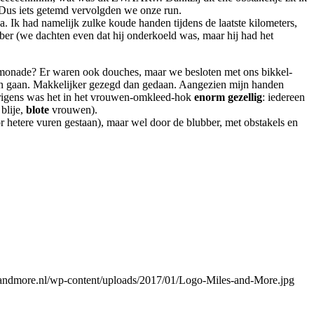
 Dus iets getemd vervolgden we onze run.
a. Ik had namelijk zulke koude handen tijdens de laatste kilometers,
ber (we dachten even dat hij onderkoeld was, maar hij had het
imonade? Er waren ook douches, maar we besloten met ons bikkel-
, en gaan. Makkelijker gezegd dan gedaan. Aangezien mijn handen
Overigens was het in het vrouwen-omkleed-hok
enorm
gezellig
: iedereen
blije,
blote
vrouwen).
hetere vuren gestaan), maar wel door de blubber, met obstakels en
andmore.nl/wp-content/uploads/2017/01/Logo-Miles-and-More.jpg