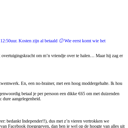
12:50uur. Kosten zijn al betaald
🙂
Wie eerst komt wie het
overtuigingskracht om m’n vriendje over te halen… Maar hij zag er
en zwemwerk. En, een no-brainer, met een hoog moddergehalte. Ik hou
egenwoordig betaal je per persoon een dikke €65 om met duizenden
m: dure aangelegenheid.
eer: bedankt Independer!!), dus met z’n vieren vertrokken we
n van Facebook (toegegeven, dan ben je wel op de hoogte van alles uit