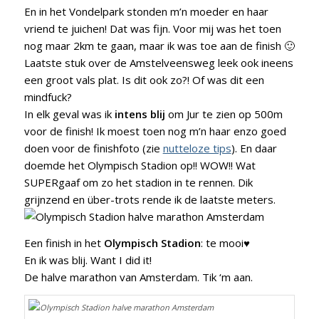
En in het Vondelpark stonden m’n moeder en haar
vriend te juichen! Dat was fijn. Voor mij was het toen
nog maar 2km te gaan, maar ik was toe aan de finish 🙂
Laatste stuk over de Amstelveensweg leek ook ineens
een groot vals plat. Is dit ook zo?! Of was dit een
mindfuck?
In elk geval was ik
intens blij
om Jur te zien op 500m
voor de finish! Ik moest toen nog m’n haar enzo goed
doen voor de finishfoto (zie
nutteloze tips
). En daar
doemde het Olympisch Stadion op!! WOW!! Wat
SUPERgaaf om zo het stadion in te rennen. Dik
grijnzend en über-trots rende ik de laatste meters.
Een finish in het
Olympisch Stadion
: te mooi♥
En ik was blij. Want I did it!
De halve marathon van Amsterdam. Tik ‘m aan.