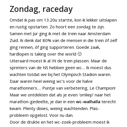
Zondag, raceday
Omdat ik pas om 13.20u startte, kon ik lekker uitslapen
en rustig opstarten. Zo hoort een zondag te zijn.
Samen met Jur ging ik met de trein naar Amsterdam
Zuid. Ik denk dat 80% van de mensen in die trein óf zelf
ging rennen, óf ging supporteren. Goede zaak,
hardlopen is taking over the world 🙂
Uiteraard moest ik al IN de trein plassen. Maar de
sprinters van de NS hebben geen wc… Ik moest dus
wachten totdat we bij het Olympisch Stadion waren.
Daar waren heel weinig wc’s voor de halve
marathonners…. Puntje van verbetering, Le Champion!
Maar we ontdekten dat als je even ‘omliep’ naar het
marathon-gedeelte, je dan in een
wc-walhalla
terecht
kwam. Plenty dixies, weinig wachtenden. Plas-
probleem opgelost. Voor nu dan.
Door de drukte en het wc-zoek-probleem moest ik