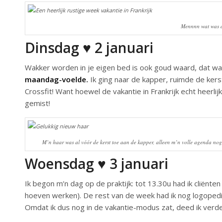
Mennnn wat was di
Dinsdag ♥ 2 januari
Wakker worden in je eigen bed is ook goud waard, dat wa
maandag-voelde.
Ik ging naar de kapper, ruimde de ker
Crossfit! Want hoewel de vakantie in Frankrijk echt heerlij
gemist!
M’n haar was al vóór de kerst toe aan de kapper, alleen m’n volle agenda nog 
Woensdag ♥ 3 januari
Ik begon m’n dag op de praktijk: tot 13.30u had ik cliënten
hoeven werken). De rest van de week had ik nog logoped
Omdat ik dus nog in de vakantie-modus zat, deed ik verder