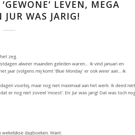
T ‘GEWONE’ LEVEN, MEGA
N JUR WAS JARIG!
 het zeg.
eestdagen alweer maanden geleden waren… Ik vind januari en
het jaar (volgens mij komt ‘Blue Monday’ er ook weer aan… ik
agen voorbij, maar nog niet maximaal aan het werk. Ik deed nie
 dat er nog niet zoveel ‘moest’. En: Jur was jarig! Dat was toch no
 wekelijkse dagboeken. Want: