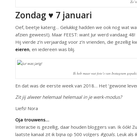
Zo’n
Zondag ♥ 7 januari
Oef, beetje katerig… Gelukkig hadden we ook nog wat wa
afzien geweest). Maar FEEST: want Jur werd vandaag 48!
Hij vierde z’n verjaardag voor z’n vrienden, die gezellig k
eieren
, en iedereen was blij.
Ik heb maar wat foto’s van Instagram gepakt
En dat was de eerste week van 2018… Het ‘gewone leven
Zit jij alweer helemaal helemaal in je werk-modus?
Liefs! Nora
Oja trouwens…
Interactie is gezellig, daar houden bloggers van. Ik óók! 
laatste kanaal zit ik bijna op 500 volgers
#goals.
Leuk als i