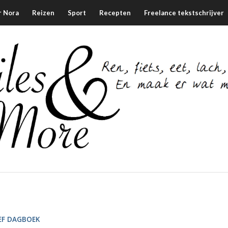
r Nora
Reizen
Sport
Recepten
Freelance tekstschrijver
IEF DAGBOEK