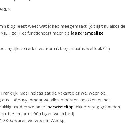
HAREN.
m’n blog leest weet wat ik heb meegemaakt. (dit lijkt nu alsof de
 NIET zo! Het functioneert meer als
laagdrempelige
langrijkste reden waarom ik blog, maar is wel leuk 🙂 )
Frankrijk. Maar helaas zat de vakantie er wel weer op…
ag dus…
#vroeg
) omdat we alles moesten inpakken en het
Gelukkig hadden we onze
jaarwisseling
lekker rustig gehouden
erretjes en om 1.00u lagen we in bed).
 19.30u waren we weer in Weesp.