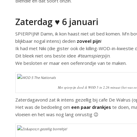
Blendle en dat soort onzin.
Zaterdag ♥ 6 januari
SPIERPIJN!! Damn, ik kon haast niet uit bed komen. M’n b
blijkbaar nogal intens) deden
zoveel pijn
!
Ik had met Niki (die gister ook de killing-WOD-in-kwes
Dit bleek niet ons beste idee
#teamspierpijn
.
We besloten er maar een oefenrondje van te maken.
Met spierpijn deed ik WOD 5 in 2,26 minuut (het was een
Zaterdagavond zat ik intens gezellig bij cafe De Walrus (o
Het was de bedoeling om
een paar drankjes
te doen, maa
vloeien en het was nog lang onrustig 😉