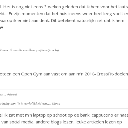
. Het is nog niet eens 3 weken geleden dat ik hem voor het laats
eld… Er zijn momenten dat het huis ineens weer heel leeg voelt e
rop ik er niet aan denk. Dit betekent natuurlijk niet dat ik hem
n♥
amer, ik maakte een klein grafsteentje er bij.
 meteen een Open Gym aan vast om aan m’n 2018-CrossFit-doelen
 heftig dan ‘ie in werkelijkheid was…. #dood
l: ik zat met m’n laptop op schoot op de bank, cappuccino er naa
van social media, andere blogs lezen, leuke artikelen lezen op