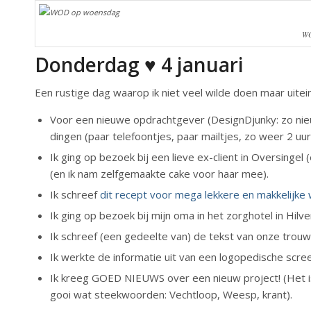
WO
Donderdag ♥ 4 januari
Een rustige dag waarop ik niet veel wilde doen maar uitei
Voor een nieuwe opdrachtgever (DesignDjunky: zo ni
dingen (paar telefoontjes, paar mailtjes, zo weer 2 uur
Ik ging op bezoek bij een lieve ex-client in Oversinge
(en ik nam zelfgemaakte cake voor haar mee).
Ik schreef
dit recept voor mega lekkere en makkelijke
Ik ging op bezoek bij mijn oma in het zorghotel in Hil
Ik schreef (een gedeelte van) de tekst van onze trouw
Ik werkte de informatie uit van een logopedische screen
Ik kreeg GOED NIEUWS over een nieuw project! (Het is v
gooi wat steekwoorden: Vechtloop, Weesp, krant).