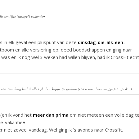
t een fijne (rustige!) vakantie♥
s in elk geval een pluspunt van deze
dinsdag-die-als-een-
stboom en alle versiering op, deed boodschappen en ging naar
k was en ik nog wel 3 weken had willen blijven, had ik CrossFit echt
niet. Vandaag had ik alle tijd, dus: kappertje gedaan (Het is nogal een wazige foto zie ik…)
 (en ik vond het
meer dan prima
om niet meteen een volle dag t
ie-vakantie♥
 niet zoveel vandaag. Wel ging ik ’s avonds naar Crossfit.