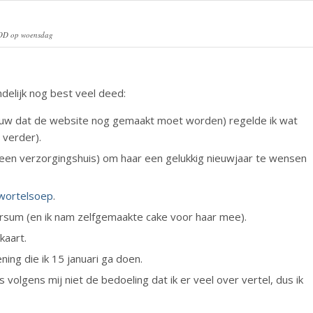
D op woensdag
ndelijk nog best veel deed:
euw dat de website nog gemaakt moet worden) regelde ik wat
 verder).
l (een verzorgingshuis) om haar een gelukkig nieuwjaar te wensen
 wortelsoep
.
versum (en ik nam zelfgemaakte cake voor haar mee).
kaart.
ing die ik 15 januari ga doen.
olgens mij niet de bedoeling dat ik er veel over vertel, dus ik