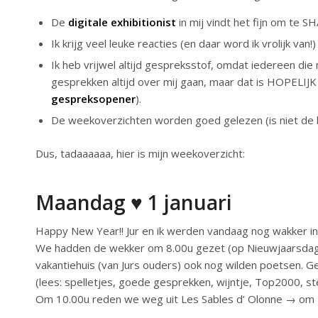
De
digitale exhibitionist
in mij vindt het fijn om te S
Ik krijg veel leuke reacties (en daar word ik vrolijk van!)
Ik heb vrijwel altijd gespreksstof, omdat iedereen die 
gesprekken altijd over mij gaan, maar dat is HOPELIJK
gespreksopener
).
De weekoverzichten worden goed gelezen (is niet de be
Dus, tadaaaaaa, hier is mijn weekoverzicht:
Maandag ♥ 1 januari
Happy New Year!! Jur en ik werden vandaag nog wakker in 
We hadden de wekker om 8.00u gezet (op Nieuwjaarsd
vakantiehuis (van Jurs ouders) ook nog wilden poetsen. 
(lees: spelletjes, goede gesprekken, wijntje, Top2000, st
Om 10.00u reden we weg uit Les Sables d’ Olonne → om