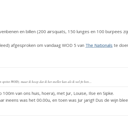
ovenbenen en billen (200 airsquats, 150 lunges en 100 burpees zij
tie deed) afgesproken om vandaag WOD 5 van
The Nationals
te doen
 sprint-WOD), maar ik hoop dat ik het sneller kan als ik wel fit ben…
p 100m van ons huis, hoera), met Jur, Louise, Ilse en Sipke.
r ineens was het 00.00u, en toen was Jur jarig!! Dus de wijn blee