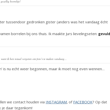
 gezellig borreltje!
ter tussendoor gedronken gister (anders was het vandaag écht
wamen borrelen bij ons thuis. Ik maakte Jurs lievelingseten:
gevul
, want ik ben totaal vergeten om foto’s te maken vandaag…
’ is nu echt weer begonnen, maar ik moet nog even wennen…
Zullen we contact houden via
INSTAGRAM
, of
FACEBOOK
? Op dat
k je daar tegenkom!