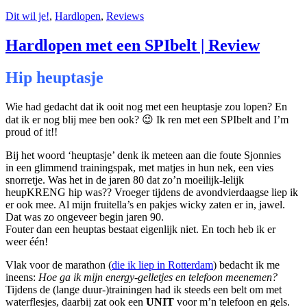
Dit wil je!
,
Hardlopen
,
Reviews
Hardlopen met een SPIbelt | Review
Hip heuptasje
Wie had gedacht dat ik ooit nog met een heuptasje zou lopen? En
dat ik er nog blij mee ben ook? 😉 Ik ren met een SPIbelt and I’m
proud of it!!
Bij het woord ‘heuptasje’ denk ik meteen aan die foute Sjonnies
in een glimmend trainingspak, met matjes in hun nek, een vies
snorretje. Was het in de jaren 80 dat zo’n moeilijk-lelijk
heupKRENG hip was?? Vroeger tijdens de avondvierdaagse liep ik
er ook mee. Al mijn fruitella’s en pakjes wicky zaten er in, jawel.
Dat was zo ongeveer begin jaren 90.
Fouter dan een heuptas bestaat eigenlijk niet. En toch heb ik er
weer één!
Vlak voor de marathon
(
die ik liep in Rotterdam
)
bedacht ik me
ineens:
Hoe ga ik mijn energy-gelletjes en telefoon meenemen?
Tijdens de (lange duur-)trainingen had ik steeds een belt om met
waterflesjes, daarbij zat ook een
UNIT
voor m’n telefoon en gels.