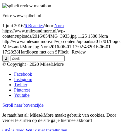
Foto: www.spibelt.nl
1 juni 2016
/
6 Reacties
/
door
Nora
https://www.milesandmore.nl/wp-
content/uploads/2016/05/IMG_3933.jpg
1125
1500
Nora
http://www.milesandmore.nl/wp-content/uploads/2017/01/Logo-
Miles-and-More.jpg
Nora
2016-06-01 17:02:43
2016-06-01
17:28:38
Hardlopen met een SPIbelt | Review
© Copyright - 2020 Miles&More
Facebook
Instagram
Twitter
Pinterest
Youtube
Scroll naar bovenzijde
Je raadt het al: Miles&More maakt gebruik van cookies. Door
verder te surfen op de site ga je hiermee akkoord
Oké is goed.
Wil ik niet.
Instellingen