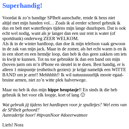
Superhandig!
Voordat ik zo’n handige SPIbelt aanschafte, rende ik heus niet
altijd met mijn handen vol… Zoals ik al eerder schreef gebruik ik
dus en belt met waterflesjes tijdens mijn lange duurlopen. Dat is ook
echt wel nodig, want als je langer dan een uur rent is water (of
sportdrank) onderweg ZEER WELKOM.
Als ik in de winter hardloop, dan doe ik mijn telefoon vaak gewoon
in de zak van mijn jack. Maar in de zomer, als het echt warm is en ik
in een short en een hemdje loop, dan heb ik dus geen zakken om iets
in kwijt te kunnen. Tot nu toe gebruikte ik dan een band om mijn
(boven-)arm om m’n iPhone en sleutel in te doen. Best handig, er is
alleen 1 minpuntje (esthetisch gezien): je krijgt namelijk een WITTE
BAND om je arm!! Mehhhhh!! Ik wil natuuuuuurlijk mooie egaal-
bruine armen, niet zo’n witte plek halverwege.
Maar nu heb ik dus mijn
hippe heuptasje
!! En sinds ik die heb
gebruik ik het voor elk loopje, kort of lang 🙂
Wat gebruik jij tijdens het hardlopen voor je spulletjes? Wel eens van
de SPIbelt gehoord?
Aanradertje hoor! #tipvanNoor #doeerwatmee
Liefs! Nora