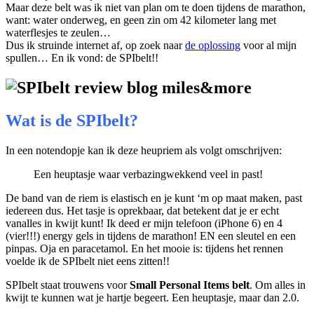
Maar deze belt was ik niet van plan om te doen tijdens de marathon,
want: water onderweg, en geen zin om 42 kilometer lang met
waterflesjes te zeulen…
Dus ik struinde internet af, op zoek naar
de oplossing
voor al mijn
spullen… En ik vond: de SPIbelt!!
Wat is de SPIbelt?
In een notendopje kan ik deze heupriem als volgt omschrijven:
Een heuptasje waar verbazingwekkend veel in past!
De band van de riem is elastisch en je kunt ‘m op maat maken, past
iedereen dus. Het tasje is oprekbaar, dat betekent dat je er echt
vanalles in kwijt kunt! Ik deed er mijn telefoon (iPhone 6) en 4
(vier!!!) energy gels in tijdens de marathon! EN een sleutel en een
pinpas. Oja en paracetamol. En het mooie is: tijdens het rennen
voelde ik de SPIbelt niet eens zitten!!
SPIbelt staat trouwens voor
Small Personal Items belt
. Om alles in
kwijt te kunnen wat je hartje begeert. Een heuptasje, maar dan 2.0.