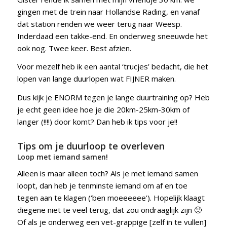
gingen met de trein naar Hollandse Rading, en vanaf
dat station renden we weer terug naar Weesp.
Inderdaad een takke-end. En onderweg sneeuwde het
ook nog. Twee keer. Best afzien.
Voor mezelf heb ik een aantal ‘trucjes’ bedacht, die het
lopen van lange duurlopen wat FIJNER maken.
Dus kijk je ENORM tegen je lange duurtraining op? Heb
je echt geen idee hoe je die 20km-25km-30km of
langer (!!!!) door komt? Dan heb ik tips voor je!!
Tips om je duurloop te overleven
Loop met iemand samen!
Alleen is maar alleen toch? Als je met iemand samen
loopt, dan heb je tenminste iemand om af en toe
tegen aan te klagen (‘ben moeeeeee’). Hopelijk klaagt
diegene niet te veel terug, dat zou ondraaglijk zijn 🙂
Of als je onderweg een vet-grappige [zelf in te vullen]