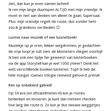
ziet, dan kun je even samen lachen!!
Ik ren mijn lange duurlopen ALTIJD met mijn vriendje. Ik
moet er niet aan denken om alleen te gaan. Supersaai.
Plus: mijn vriendje regelt de route, dus zonder hem
zou ik grandioos verdwalen 🙂
Luister naar muziek of een luisterboek!
Muziekje op je oren, lekker wegdromen, je gedachten
de vrije loop! Je zult zien: de kilometers vliegen voorbij!!
Ik ben ook een tijdje fan geweest van luisterboeken:
via de app Storytell kan je wel 1000 (meer? Denk het
wel) verschillende boeken luisteren. Top!! Ik heb de
hele Hunger-Games trilogie rennend gehoord: prima!!
Ren op onbekend gebied!
Op Strava (en afstandmeten.nl) kun je routes
bedenken en invoeren. Je kunt dan meteen checken
hoe lang die route is. Zo kun je dus nieuwe weggetjes
en paadjes uitproberen. Geloof me: iedere week