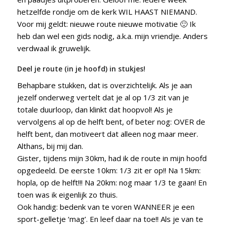
hetzelfde rondje om de kerk WIL HAAST NIEMAND.
Voor mij geldt: nieuwe route nieuwe motivatie 🙂 Ik
heb dan wel een gids nodig, a.k.a. mijn vriendje. Anders
verdwaal ik gruwelijk.
Deel je route (in je hoofd) in stukjes!
Behapbare stukken, dat is overzichtelijk. Als je aan
jezelf onderweg vertelt dat je al op 1/3 zit van je
totale duurloop, dan klinkt dat hoopvol! Als je
vervolgens al op de helft bent, of beter nog: OVER de
helft bent, dan motiveert dat alleen nog maar meer.
Althans, bij mij dan.
Gister, tijdens mijn 30km, had ik de route in mijn hoofd
opgedeeld. De eerste 10km: 1/3 zit er op!! Na 15km:
hopla, op de helft!!! Na 20km: nog maar 1/3 te gaan! En
toen was ik eigenlijk zo thuis.
Ook handig: bedenk van te voren WANNEER je een
sport-gelletje ‘mag’. En leef daar na toe!! Als je van te