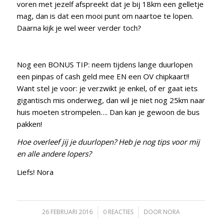
voren met jezelf afspreekt dat je bij 18km een gelletje
mag, dan is dat een mooi punt om naartoe te lopen.
Daarna kijk je wel weer verder toch?
Nog een BONUS TIP: neem tijdens lange duurlopen
een pinpas of cash geld mee EN een OV chipkaart!!
Want stel je voor: je verzwikt je enkel, of er gaat iets
gigantisch mis onderweg, dan wil je niet nog 25km naar
huis moeten strompelen…. Dan kan je gewoon de bus
pakken!
Hoe overleef jij je duurlopen? Heb je nog tips voor mij
en alle andere lopers?
Liefs! Nora
26 FEBRUARI 2016
/
0 REACTIES
/
DOOR
NORA