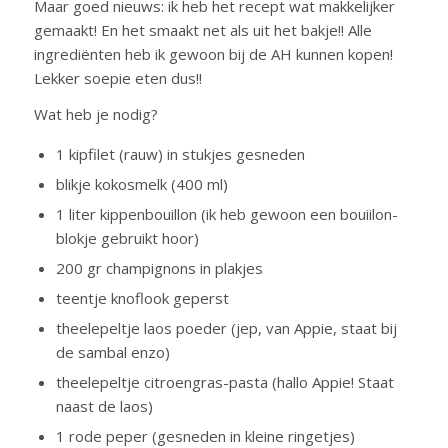
Maar goed nieuws: ik heb het recept wat makkelijker
gemaakt! En het smaakt net als uit het bakje!! Alle
ingrediënten heb ik gewoon bij de AH kunnen kopen!
Lekker soepie eten dus!!
Wat heb je nodig?
1 kipfilet (rauw) in stukjes gesneden
blikje kokosmelk (400 ml)
1 liter kippenbouillon (ik heb gewoon een bouiilon-
blokje gebruikt hoor)
200 gr champignons in plakjes
teentje knoflook geperst
theelepeltje laos poeder (jep, van Appie, staat bij
de sambal enzo)
theelepeltje citroengras-pasta (hallo Appie! Staat
naast de laos)
1 rode peper (gesneden in kleine ringetjes)