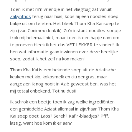
Toen ik met m’n vriendje in het vliegtuig zat vanuit
Zakynthos
terug naar huis, koos hij een noodles-soep-
bakje uit om te eten. Het bleek Thom Kha Kai soep te
zijn (van Conimex denk ik). Zo’n instant-noodles-soepje
trok mij helemaal niet, maar toen ik een hapje nam om
te proeven bleek ik het dus VET LEKKER te vinden!! Ik
ben wat informatie gaan inwinnen over deze heerlijke
soep, zodat ik het zelf na kon maken!
Thom Kha Kai is een bekende soep uit de Aziatische
keuken met kip, kokosmelk en citroengras, maar
aangezien ik nog nooit in Azië geweest ben, was het
mij totaal onbekend. Tot nu dus!!
Ik schrok een beetje toen ik zag welke ingrediënten
een gemiddelde Aziaat allemaal in zijn/haar Thom Kha
Kai soep doet. Laos? Sereh? Kafir-blaadjes? Pfff,
lastig, want hoe kom ik er aan?