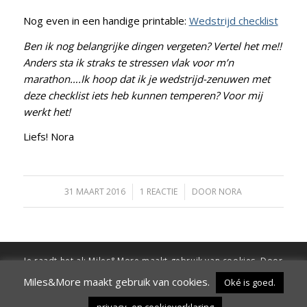
Nog even in een handige printable:
Wedstrijd checklist
Ben ik nog belangrijke dingen vergeten? Vertel het me!!
Anders sta ik straks te stressen vlak voor m’n
marathon….Ik hoop dat ik je wedstrijd-zenuwen met
deze checklist iets heb kunnen temperen? Voor mij
werkt het!
Liefs! Nora
31 MAART 2016
/
1 REACTIE
/
DOOR
NORA
Je raadt het al: Miles&More maakt gebruik van cookies. Door
verder te surfen op de site ga je hiermee akkoord
Miles&More maakt gebruik van cookies.
Oké is goed.
Oké is goed.
Wil ik niet.
Instellingen