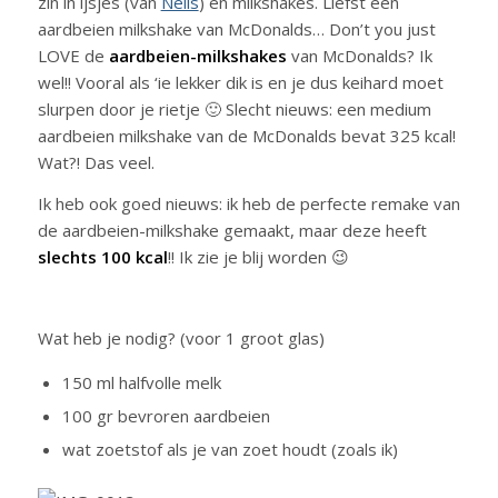
zin in ijsjes (van
Nelis
) en milkshakes. Liefst een
aardbeien milkshake van McDonalds… Don’t you just
LOVE de
aardbeien-milkshakes
van McDonalds? Ik
wel!! Vooral als ‘ie lekker dik is en je dus keihard moet
slurpen door je rietje 🙂 Slecht nieuws: een medium
aardbeien milkshake van de McDonalds bevat 325 kcal!
Wat?! Das veel.
Ik heb ook goed nieuws: ik heb de perfecte remake van
de aardbeien-milkshake gemaakt, maar deze heeft
slechts 100 kcal
!! Ik zie je blij worden 😉
Wat heb je nodig? (voor 1 groot glas)
150 ml halfvolle melk
100 gr bevroren aardbeien
wat zoetstof als je van zoet houdt (zoals ik)