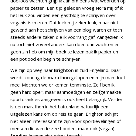
doelloos wachten grijp ik aan om eens wat woorden op
papier te zetten. Een tijd geleden vroeg Nora mij of ik
het leuk zou vinden een gastblog te schrijven over
veganistisch eten. Dat leek mij zeker leuk, maar niet
gewend aan het schrijven van een blog waren er toch
steeds andere zaken die ik voorrang gaf. Aangezien ik
nu toch niet zoveel anders kan doen dan wachten en
geen zin heb om mijn boek te lezen pak ik papier en
een potlood en begin te schrijven.
We zijn op weg naar
Brighton
in zuid Engeland. Daar
wordt zondag de
marathon
gelopen en mijn man doet
mee. Mochten we er komen tenminste. Zelf ben ik
geen hardloper, maar aanmoedigen en zelfgemaakte
sportdrankjes aangeven is ook heel belangrijk. Verder
is een marathon in het buitenland natuurlijk een
uitgelezen kans om op reis te gaan. Brighton schijnt
niet alleen interessant te zijn voor sportievelingen of
mensen die van de zee houden, maar ook (vegan)
foodies
kunnen hier prima terecht.