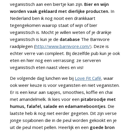
veganistisch aan een biertje kan zijn.
Bier en wijn
worden vaak geklaard met dierlijke producten.
In
Nederland ben ik nog nooit een drankkaart
tegengekomen waarop staat of wijn of bier
veganistisch is. Mocht je willen weten of je drankje
veganistisch is kun je de
database
The Barnivore
raadplegen (
http://www.barnivore.com/
)
. Deze is
echter verre van compleet. Bij dezelfde pub kun je ook
eten en hier nog een verrassing: ze serveren
veganistisch eten naast vlees en vis!
De volgende dag lunchen we bij
Love Fit Café
,
waar
ook weer keuze is voor veganisten en niet veganisten.
Er is een keur aan sapjes, smoothies, koffie en chai
met amandelmelk. Ik kies voor een
pitabroodje met
humus, falafel, salade en edamameboontjes
. Die
laatste heb ik nog niet eerder gegeten. Dit zijn verse
jonge sojabonen die in de peul worden gekookt en je
uit de peul moet pellen. Heerlijk en een
goede bron