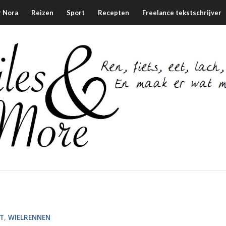
 Nora
Reizen
Sport
Recepten
Freelance tekstschrijver
T
,
WIELRENNEN