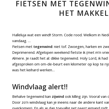
FIETSEN MET TEGENWIN
HET MAKKEL
Halleluja wat een wind!! Storm. Code rood. Welkom in Nede
vandaag. …
Fietsen met
tegenwind
: niet tof. Zwoegen, harken en zw
Deprimerend. Afgelopen weekend fietste ik (met m’n vrien
Almere. Je raadt het al: dikke tegenwind. Holy Lord, ik
afgesproken om om-de-beurt een kilometer op kop te rijde
was het keihard werken…
Windvlaag alert!!
Behalve tegenwind kan
zijwind
ook killing zijn. Vooral va
Door zo’n windvlaag kan je ineens naar de andere kant van
overkomen). En als je dan toevallig net naast iemand rijdt,