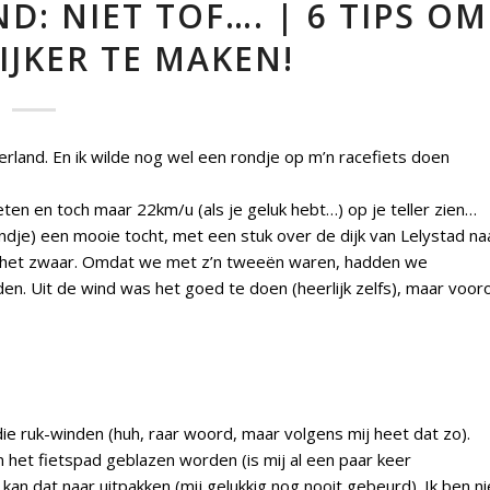
D: NIET TOF…. | 6 TIPS OM
IJKER TE MAKEN!
rland. En ik wilde nog wel een rondje op m’n racefiets doen
eten en toch maar 22km/u (als je geluk hebt…) op je teller zien…
dje) een mooie tocht, met een stuk over de dijk van Lelystad na
 had het zwaar. Omdat we met z’n tweeën waren, hadden we
n. Uit de wind was het goed te doen (heerlijk zelfs), maar voor
n die ruk-winden (huh, raar woord, maar volgens mij heet dat zo).
 het fietspad geblazen worden (is mij al een paar keer
 kan dat naar uitpakken (mij gelukkig nog nooit gebeurd). Ik ben ni