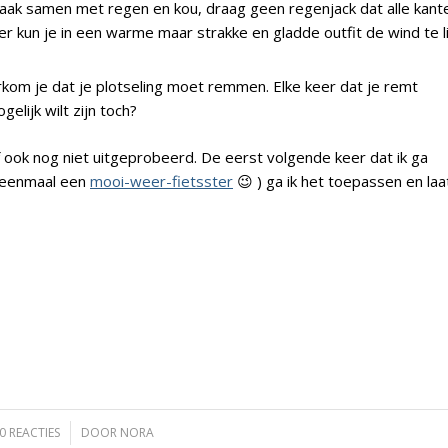
aak samen met regen en kou, draag geen regenjack dat alle kant
r kun je in een warme maar strakke en gladde outfit de wind te li
rkom je dat je plotseling moet remmen. Elke keer dat je remt
gelijk wilt zijn toch?
elf ook nog niet uitgeprobeerd. De eerst volgende keer dat ik ga
u eenmaal een
mooi-weer-fietsster
😉 ) ga ik het toepassen en laa
0 REACTIES
/
DOOR
NORA