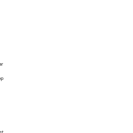
ar
op
et