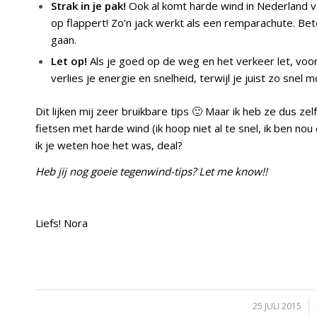
Strak in je pak!
Ook al komt harde wind in Nederland v
op flappert! Zo’n jack werkt als een remparachute. Bete
gaan.
Let op!
Als je goed op de weg en het verkeer let, voo
verlies je energie en snelheid, terwijl je juist zo snel mo
Dit lijken mij zeer bruikbare tips 🙂 Maar ik heb ze dus z
fietsen met harde wind (ik hoop niet al te snel, ik ben no
ik je weten hoe het was, deal?
Heb jij nog goeie tegenwind-tips? Let me know!!
Liefs! Nora
25 JULI 2015
/