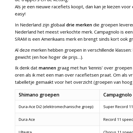
Als je een nieuwe racefiets koopt, dan kan je kiezen voor
easy!
In Nederland zijn globaal
drie merken
die groepen leveren
Nederland het meest verkochte merk. Campagnolo is een It
SRAM is een Amerikaans merk en brengt sinds kort ook gr
Al deze merken hebben groepen in verschillende klassen: 
gewicht (en hoe hoger de prijs…).
Ik denk dat
mannen
graag met hun ‘kennis’ over groepen w
oren als ik met een man over racefietsen praat. Om als v
tabelletje gemaakt voor het overzicht (groepen van hoog 
Shimano groepen
Campagnolo
Dura-Ace Di2 (elektromechanische groep)
Super Record 11
Dura Ace
Record 11 spee
Ultegra
Chorus 11 spee