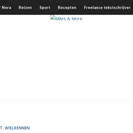
r Nora
Reizen
Sport
Recepten
Freelance tekstschrijver
T
,
WIELRENNEN