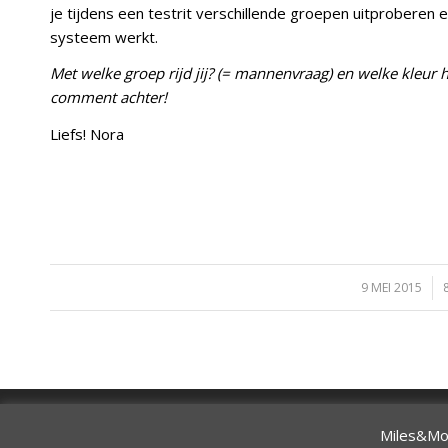
je tijdens een testrit verschillende groepen uitproberen 
systeem werkt.
Met welke groep rijd jij? (= mannenvraag) en welke kleur h
comment achter!
Liefs! Nora
9 MEI 2015
/
Je raadt het al: Miles&More maakt gebruik van
Miles&Mor
© Copyright - 2020 Miles&More