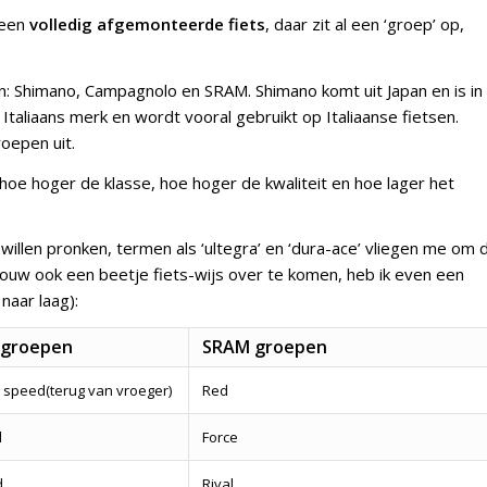
 een
volledig afgemonteerde fiets
, daar zit al een ‘groep’ op,
: Shimano, Campagnolo en SRAM. Shimano komt uit Japan en is in
aliaans merk en wordt vooral gebruikt op Italiaanse fietsen.
oepen uit.
hoe hoger de klasse, hoe hoger de kwaliteit en hoe lager het
illen pronken, termen als ‘ultegra’ en ‘dura-ace’ vliegen me om 
rouw ook een beetje fiets-wijs over te komen, heb ik even een
naar laag):
 groepen
SRAM groepen
 speed(terug van vroeger)
Red
d
Force
d
Rival