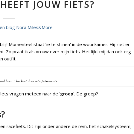
 HEEFT JOUW FIETS?
j!! Momenteel staat ‘ie te shinen’ in de woonkamer. Hij ziet er
t. Zo praat ik als vrouw over mijn fiets. Het lijkt mij dan ook erg
n outfit.
maal laten ‘checken’ door m’n fietsenmaker.
 fiets vragen meteen naar de ‘
groep
’. De groep?
s?
n racefiets. Dit zijn onder andere de rem, het schakelsysteem,