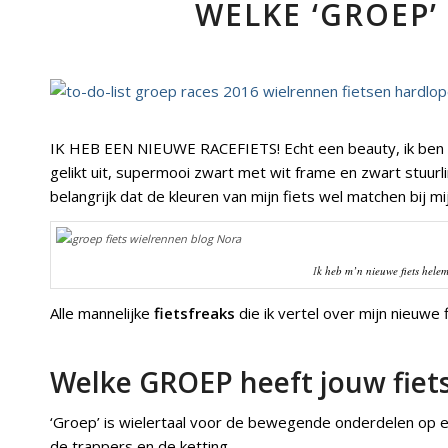
WELKE ‘GROEP’
IK HEB EEN NIEUWE RACEFIETS! Echt een beauty, ik ben bli
gelikt uit, supermooi zwart met wit frame en zwart stuurlin
belangrijk dat de kleuren van mijn fiets wel matchen bij mij
I
k heb m’n nieuwe fiets hele
Alle mannelijke
fietsfreaks
die ik vertel over mijn nieuwe
Welke GROEP heeft jouw fiet
‘Groep’ is wielertaal voor de bewegende onderdelen op ee
de trappers en de ketting.