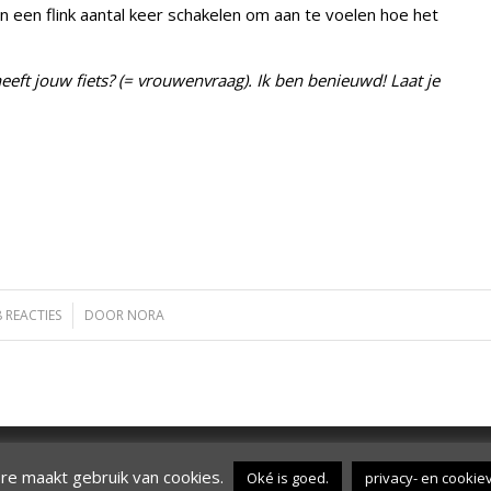
en een flink aantal keer schakelen om aan te voelen hoe het
eeft jouw fiets? (= vrouwenvraag). Ik ben benieuwd! Laat je
8 REACTIES
/
DOOR
NORA
 cookies. Door verder te surfen op de site ga je hiermee akkoord
Ok
e maakt gebruik van cookies.
Oké is goed.
privacy- en cookie