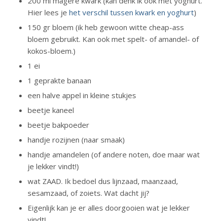
200 ml magere kwark (kan denk ik ook met yoghurt.
Hier lees je
het verschil tussen kwark en yoghurt
)
150 gr bloem (ik heb gewoon witte cheap-ass
bloem gebruikt. Kan ook met spelt- of amandel- of
kokos-bloem.)
1 ei
1 geprakte banaan
een halve appel in kleine stukjes
beetje kaneel
beetje bakpoeder
handje rozijnen (naar smaak)
handje amandelen (of andere noten, doe maar wat
je lekker vindt!)
wat ZAAD. Ik bedoel dus lijnzaad, maanzaad,
sesamzaad, of zoiets. Wat dacht jij?
Eigenlijk kan je er alles doorgooien wat je lekker
vindt!