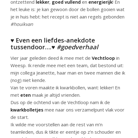
ontzettend
lekker
,
goed vullend
en
energierijk
! En
het leuke is: je kan gewoon door de bollen gooien wat
je in huis hebt: het recept is niet aan regels gebonden
#houikvan
♥ Even een liefdes-anekdote
tussendoor….♥
#goedverhaal
Vier jaar geleden deed ik mee met de
Vechtloop
in
Weesp. Ik rende mee met een team, dat bestond uit:
mijn collega Jeanette, haar man en twee mannen die ik
(nog) niet kende.
Van te voren maakte ik kwarkbollen, want: lekker! En
met
eten
maak je altijd vrienden.
Dus op de ochtend van de Vechtloop nam ik de
kwarkbolletjes
mee naar ons verzamelpunt vlak voor
de start.
Ik wilde me voorstellen aan de rest van m’n
teamleden, dus ik tikte er eentje op z’n schouder en