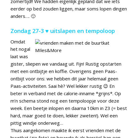
zomertijd!! We hadden eigenlijk gepland dat we iets
eerder op bed zouden liggen, maar soms lopen dingen
anders…. 🙂
Zondag 27-3 ♥ uitslapen en tempoloop
Omdat
het nogal
laat was
gister, sliepen we vandaag uit. Fijn! Rustig opstarten
met een ontbijtje en koffie. Overigens geen Paas-
ontbijt voor ons: we hebben dit jaar helemaal geen
Paas-activiteiten. Saai hè? Wel lekker rustig 😉 En
beter in verband met de calorie-inname *grijns*. Op
m’n schema stond nog een tempoloopje voor deze
week. Een beetje inlopen en daarna 10km in Z3 (= best
hard, maar goed te doen, lekker zweten!). Wel een
pittig windje onderweg…
Thuis aangekomen maakte ik eerst vrienden met de
buurtkat (zie foto) en bouwde ik als herstel-hap een