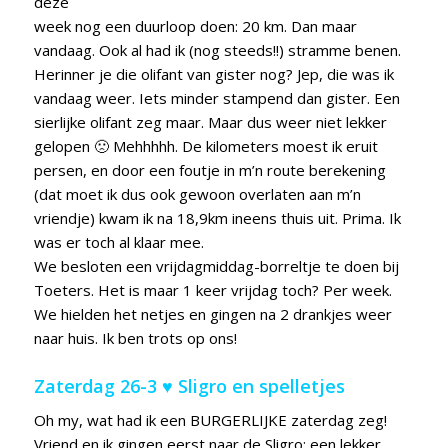
deze
week nog een duurloop doen: 20 km. Dan maar
vandaag. Ook al had ik (nog steeds!!) stramme benen.
Herinner je die olifant van gister nog? Jep, die was ik
vandaag weer. Iets minder stampend dan gister. Een
sierlijke olifant zeg maar. Maar dus weer niet lekker
gelopen 🙁 Mehhhhh. De kilometers moest ik eruit
persen, en door een foutje in m’n route berekening
(dat moet ik dus ook gewoon overlaten aan m’n
vriendje) kwam ik na 18,9km ineens thuis uit. Prima. Ik
was er toch al klaar mee.
We besloten een vrijdagmiddag-borreltje te doen bij
Toeters. Het is maar 1 keer vrijdag toch? Per week.
We hielden het netjes en gingen na 2 drankjes weer
naar huis. Ik ben trots op ons!
Zaterdag 26-3 ♥ Sligro en spelletjes
Oh my, wat had ik een BURGERLIJKE zaterdag zeg!
Vriend en ik gingen eerst naar de Sligro: een lekker