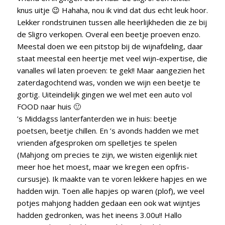
knus uitje 😉 Hahaha, nou ik vind dat dus echt leuk hoor.
Lekker rondstruinen tussen alle heerlijkheden die ze bij
de Sligro verkopen. Overal een beetje proeven enzo.
Meestal doen we een pitstop bij de wijnafdeling, daar
staat meestal een heertje met veel wijn-expertise, die
vanalles wil laten proeven: te gek!! Maar aangezien het
zaterdagochtend was, vonden we wijn een beetje te
gortig. Uiteindelijk gingen we wel met een auto vol
FOOD naar huis 🙂
’s Middagss lanterfanterden we in huis: beetje
poetsen, beetje chillen. En ’s avonds hadden we met
vrienden afgesproken om spelletjes te spelen
(Mahjong om precies te zijn, we wisten eigenlijk niet
meer hoe het moest, maar we kregen een opfris-
cursusje). Ik maakte van te voren lekkere hapjes en we
hadden wijn. Toen alle hapjes op waren (plof), we veel
potjes mahjong hadden gedaan een ook wat wijntjes
hadden gedronken, was het ineens 3.00u!! Hallo