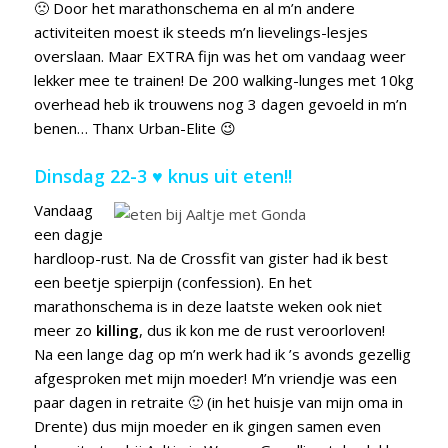
🙁 Door het marathonschema en al m’n andere
activiteiten moest ik steeds m’n lievelings-lesjes
overslaan. Maar EXTRA fijn was het om vandaag weer
lekker mee te trainen! De 200 walking-lunges met 10kg
overhead heb ik trouwens nog 3 dagen gevoeld in m’n
benen… Thanx Urban-Elite 😉
Dinsdag 22-3 ♥ knus uit eten!!
Vandaag
een dagje
hardloop-rust. Na de Crossfit van gister had ik best
een beetje spierpijn (confession). En het
marathonschema is in deze laatste weken ook niet
meer zo
killing
, dus ik kon me de rust veroorloven!
Na een lange dag op m’n werk had ik ’s avonds gezellig
afgesproken met mijn moeder! M’n vriendje was een
paar dagen in retraite 🙂 (in het huisje van mijn oma in
Drente) dus mijn moeder en ik gingen samen even