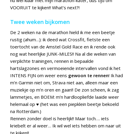
nu wel klaar met mijn marathon-kater, dus tijd om
VOORUIT te kijken!! What’s next?!
Twee weken bijkomen
De 2 weken na de marathon hield ik me een beetje
rustig (ahum…): ik deed wat Crossfit, fietste een
toertocht van de Amstel Gold Race en ik rende ook
nog wat heerlijke JUNK-MILES!! Na al die weken van
verplichte trainingen, rennen in bepaalde
hartslagzones en vermoeiende intervallen vond ik het
INTENS FIJN om weer eens
gewoon te rennen
! Ik had
m’n Garmin niet om, Strava niet aan, alleen maar een
muziekje op m’n oren en gaan!! De zon scheen, ik zag
lammetjes, en BOEM: m’n hardloopliefde laaide weer
helemaal op ♥ (het was een piepklein beetje bekoeld
na Rotterdam.)
Rennen zonder doel is heerlijk!! Maar toch…. iets
kriebelt er al weer… Ik wil wel iets hebben om naar uit
te kijken!!