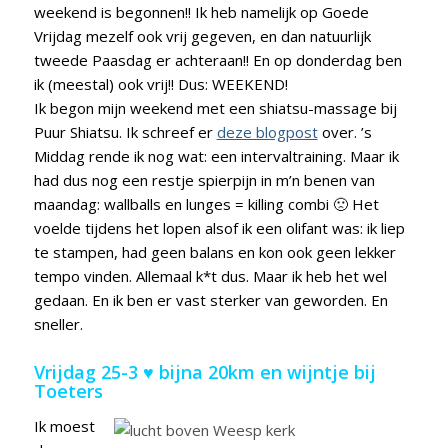
weekend is begonnen!! Ik heb namelijk op Goede
Vrijdag mezelf ook vrij gegeven, en dan natuurlijk
tweede Paasdag er achteraan!! En op donderdag ben
ik (meestal) ook vrij!! Dus: WEEKEND!
Ik begon mijn weekend met een shiatsu-massage bij
Puur Shiatsu. Ik schreef er
deze blogpost
over. ’s
Middag rende ik nog wat: een intervaltraining. Maar ik
had dus nog een restje spierpijn in m’n benen van
maandag: wallballs en lunges = killing combi 🙁 Het
voelde tijdens het lopen alsof ik een olifant was: ik liep
te stampen, had geen balans en kon ook geen lekker
tempo vinden. Allemaal k*t dus. Maar ik heb het wel
gedaan. En ik ben er vast sterker van geworden. En
sneller.
Vrijdag 25-3 ♥ bijna 20km en wijntje bij
Toeters
Ik moest