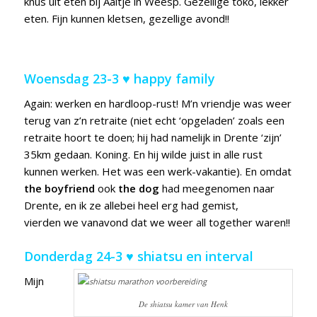
knus uit eten bij Aaltje in Weesp. Gezellige toko, lekker
eten. Fijn kunnen kletsen, gezellige avond!!
Woensdag 23-3 ♥ happy family
Again: werken en hardloop-rust! M’n vriendje was weer
terug van z’n retraite (niet echt ‘opgeladen’ zoals een
retraite hoort te doen; hij had namelijk in Drente ‘zijn’
35km gedaan. Koning. En hij wilde juist in alle rust
kunnen werken. Het was een werk-vakantie). En omdat
the boyfriend
ook
the dog
had meegenomen naar
Drente, en ik ze allebei heel erg had gemist,
vierden we vanavond dat we weer all together waren!!
Donderdag 24-3 ♥ shiatsu en interval
Mijn
De shiatsu kamer van Henk