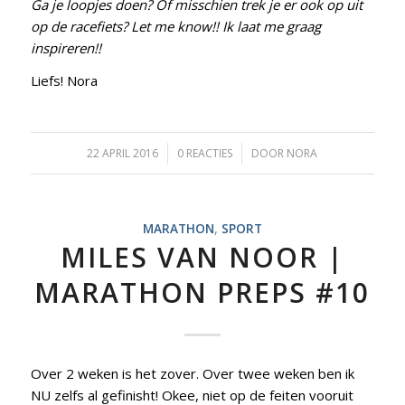
Ga je loopjes doen? Of misschien trek je er ook op uit
op de racefiets? Let me know!! Ik laat me graag
inspireren!!
Liefs! Nora
22 APRIL 2016
/
0 REACTIES
/
DOOR
NORA
MARATHON
,
SPORT
MILES VAN NOOR |
MARATHON PREPS #10
Over 2 weken is het zover. Over twee weken ben ik
NU zelfs al gefinisht! Okee, niet op de feiten vooruit