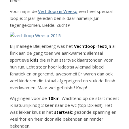
time!!
Voor mij is de
Vechtloop in Weesp
een heel speciaal
loopje: 2 jaar geleden ben ik daar namelijk Jur
tegengekomen. Liefde. Zucht♥
Bij manege Bleijenberg was het
Vechtloop-festijn
al
flink aan de gang toen we aankwamen: allemaal
sportieve
kids
die in hun startvak klaarstonden voor
hun run. Echt stoer hoor kiddo’s!! Allemaal bloed
fanatiek en ongeremd, awesome!! Er waren dan ook
veel kinderen die totaal afgepeigerd en stuk de finish
overkwamen. Maar wel gefinisht! Knap!
Wij gingen voor de
10km
. Wachtend op de start moest
ik natuurlijk nog 2 keer naar de wc (top Dixies!!). Het
was lekker knus in het
startvak
: gezonde spanning en
veel ‘hoi’ en ‘hee’ door alle bekenden en minder
bekenden.