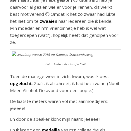
daarvoor al gezien wie er voor je rennen, dit werkt
best motiverend 🙂 Omdat ik het zo zwaar had lukte
het niet om te
zwaaien
naar iedereen die ik kende…
M’n moeder en m’n vriendinnetje heb ik wel wat
toegeroepen (wat?), hopelijk heeft dat geholpen voor
ze.
Foto: Andrea de Graaf – Smit
Toen de manege weer in zicht kwam, was ik best
opgelucht
. Zoals ik al schreef, ik had het zwaar (Nooit.
Meer. Alcohol. De avond voor een loopje.)
De laatste meters waren vol met aanmoedigers:
jeeeee!
En door de speaker klonk mijn naam: jeeeee!!
En ik kreeg een
medaille
van m’n collega die als