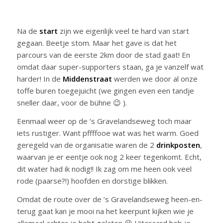
Na de
start
zijn we eigenlijk veel te hard van start
gegaan. Beetje stom. Maar het gave is dat het
parcours van de eerste 2km door de stad gaat! En
omdat daar super-supporters staan, ga je vanzelf wat
harder! In de
Middenstraat
werden we door al onze
toffe buren toegejuicht (we gingen even een tandje
sneller daar, voor de bühne 😉 ).
Eenmaal weer op de ’s Gravelandseweg toch maar
iets rustiger. Want pffffooe wat was het warm. Goed
geregeld van de organisatie waren de 2
drinkposten
,
waarvan je er eentje ook nog 2 keer tegenkomt. Echt,
dit water had ik nodig!! Ik zag om me heen ook veel
rode (paarse?!) hoofden en dorstige blikken.
Omdat de route over de ’s Gravelandseweg heen-en-
terug gaat kan je mooi na het keerpunt kijken wie je
allemaal achter je hebt gelaten 😉 Uiteraard heb je