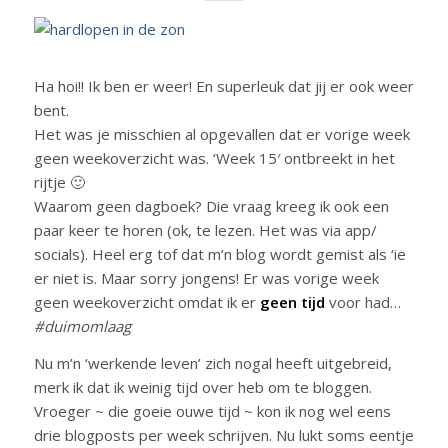
Ha hoi!! Ik ben er weer! En superleuk dat jij er ook weer
bent.
Het was je misschien al opgevallen dat er vorige week
geen weekoverzicht was. ‘Week 15′ ontbreekt in het
rijtje 🙂
Waarom geen dagboek? Die vraag kreeg ik ook een
paar keer te horen (ok, te lezen. Het was via app/
socials). Heel erg tof dat m’n blog wordt gemist als ‘ie
er niet is. Maar sorry jongens! Er was vorige week
geen weekoverzicht omdat ik er
geen tijd
voor had…
#duimomlaag
Nu m’n ‘werkende leven’ zich nogal heeft uitgebreid,
merk ik dat ik weinig tijd over heb om te bloggen.
Vroeger ~ die goeie ouwe tijd ~ kon ik nog wel eens
drie blogposts per week schrijven. Nu lukt soms eentje