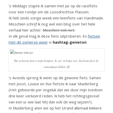
’s Middags stapte ik samen met Jur op de racefiets
voor een rondje om de Loosdrechtse Plassen.
Ik heb sinds vorige week een leenfiets van Handmade.
Misschien schrijf ik nog wel een blog over het hele
verhaal hier achter.
Misschien ook niet.
In elk geval mag ik deze fiets uitproberen. En
fietsen
met dit zomerse weer
is
hashtag-genieton
.
Die achterste fiets is mijn leenfiets. Je ziet ‘m bijna niet, dat komt door de
camouflagevlekken 😉
’s Avonds sprong ik weer op de gewone fiets. Samen
met Joost, Louise en Ilse fietste ik naar Muiderberg
(Het gebeurde per ongeluk dat we door mijn toedoen
drie keer verkeerd reden. Ik heb het richtingsgevoel
van een ui: wie laat MIJ dan ook de weg wijzen?).
In Muiderberg aten we op het strand allemaal lekkere