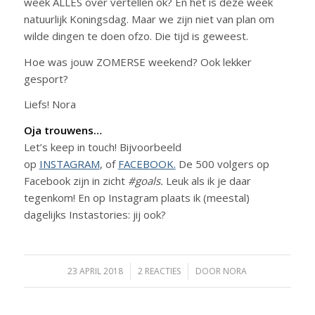
week ALLES over vertellen ok? En het is deze week
natuurlijk Koningsdag. Maar we zijn niet van plan om
wilde dingen te doen ofzo. Die tijd is geweest.
Hoe was jouw ZOMERSE weekend? Ook lekker
gesport?
Liefs! Nora
Oja trouwens…
Let’s keep in touch! Bijvoorbeeld
op
INSTAGRAM
, of
FACEBOOK.
De 500 volgers op
Facebook zijn in zicht
#goals.
Leuk als ik je daar
tegenkom! En op Instagram plaats ik (meestal)
dagelijks Instastories: jij ook?
23 APRIL 2018
/
2 REACTIES
/
DOOR
NORA