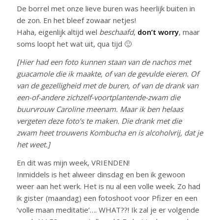
De borrel met onze lieve buren was heerlijk buiten in
de zon. En het bleef zowaar netjes!
Haha, eigenlijk altijd wel
beschaafd
,
don’t worry
, maar
soms loopt het wat uit, qua tijd 🙂
[Hier had een foto kunnen staan van de nachos met
guacamole die ik maakte, of van de gevulde eieren. Of
van de gezelligheid met de buren, of van de drank van
een-of-andere zichzelf-voortplantende-zwam die
buurvrouw Caroline meenam. Maar ik ben helaas
vergeten deze foto’s te maken. Die drank met die
zwam heet trouwens Kombucha en is alcoholvrij, dat je
het weet.]
En dit was mijn week, VRIENDEN!
Inmiddels is het alweer dinsdag en ben ik gewoon
weer aan het werk. Het is nu al een volle week. Zo had
ik gister (maandag) een fotoshoot voor Pfizer en een
‘volle maan meditatie’…. WHAT??! Ik zal je er volgende