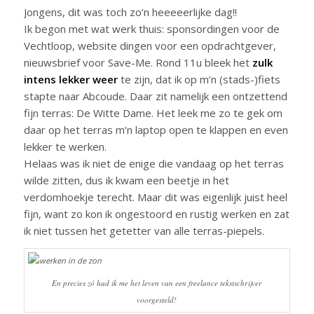
Jongens, dit was toch zo’n heeeeerlijke dag!!
Ik begon met wat werk thuis: sponsordingen voor de
Vechtloop, website dingen voor een opdrachtgever,
nieuwsbrief voor Save-Me. Rond 11u bleek het
zulk
intens lekker weer
te zijn, dat ik op m’n (stads-)fiets
stapte naar Abcoude. Daar zit namelijk een ontzettend
fijn terras: De Witte Dame. Het leek me zo te gek om
daar op het terras m’n laptop open te klappen en even
lekker te werken.
Helaas was ik niet de enige die vandaag op het terras
wilde zitten, dus ik kwam een beetje in het
verdomhoekje terecht. Maar dit was eigenlijk juist heel
fijn, want zo kon ik ongestoord en rustig werken en zat
ik niet tussen het getetter van alle terras-piepels.
En precies zó had ik me het leven van een freelance tekstschrijver
voorgesteld!