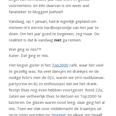
voornemens: en één daarvan is om weer wat
fanatieker te bloggen! Joehoe!!
Vandaag, op 1 januari, had ik eigenlijk gepland om
meteen m’n eerste hardlooprondje van het jaar te
doen. Om het jaar goed te beginnen, zeg maar. De
realiteit is dat ik vandaag
niet
ga rennen.
Wat ging er mis??!
Kater. Dat ging er mis.
Het begon gister in het
Top2000
café, waar het veel
te gezellig was. Na veel dansjes en drankjes en de
nodige foto’s met de DJ’s, waren we (m’n oud&nieuw-
partycrew en ik) zo enthousiast dat we het drank-
festijn thuis nog even hebben voortgezet. Rond 22u,
zaten we vetheerlijk thuis te kletsen en Top2000 te
luisteren. De glazen waren nooit leeg, daar ging het al
mis. Toen we vlak voor middernacht de traantjes uit
onze ogen veegden na ‘
Imagine
’ en elkaar om twaalf