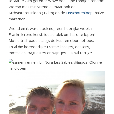
totaal 152km gerend!! Wow! Veel fijne rondjes rondom
Weesp met m’n vriendje, maar ook de
Midwinterduinloop (17km) en de
Linschotenloop
(halve
marathon).
Vriend en ik waren ook nog een heerlijke week in
Frankrijk rond kerst: ideale plek om hard te lopen!
Mooie trail-paden langs de kust en door het bos.
En al die heeeeerlijke Franse kaasjes, oesters,
mosselen, baguettes en wijntjes…. ik wil terug!!!