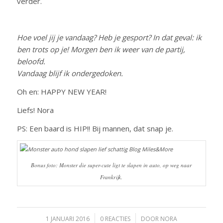
verder.
Hoe voel jij je vandaag? Heb je gesport? In dat geval: ik
ben trots op je! Morgen ben ik weer van de partij,
beloofd.
Vandaag blijf ik ondergedoken.
Oh en: HAPPY NEW YEAR!
Liefs! Nora
PS: Een baard is HIP!! Bij mannen, dat snap je.
Bonus foto: Monster die super-cute ligt te slapen in auto, op weg naar
Frankrijk.
1 JANUARI 2016
/
0 REACTIES
/
DOOR
NORA