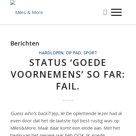
Berichten
HARDLOPEN
,
OP PAD
,
SPORT
STATUS ‘GOEDE
VOORNEMENS’ SO FAR:
FAIL.
Guess who’s back?!
Jep, ik! De oplettende lezer had al
even door dat het de laatste tijd best rustig was op
Miles&More. Maar daar komt een einde aan. Met het
begin van het nieuwe jaar heb OOK IK goede