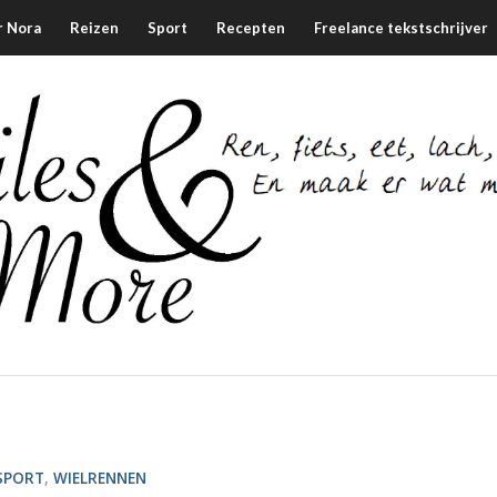
r Nora
Reizen
Sport
Recepten
Freelance tekstschrijver
SPORT
,
WIELRENNEN