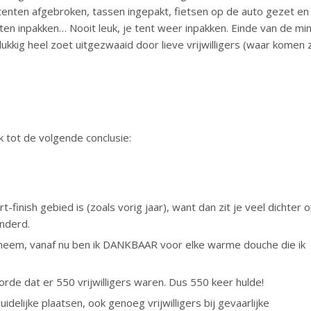
enten afgebroken, tassen ingepakt, fietsen op de auto gezet en
n inpakken… Nooit leuk, je tent weer inpakken. Einde van de min
kkig heel zoet uitgezwaaid door lieve vrijwilligers (waar komen 
 tot de volgende conclusie:
t-finish gebied is (zoals vorig jaar), want dan zit je veel dichter 
nderd.
ef neem, vanaf nu ben ik DANKBAAR voor elke warme douche die ik
oorde dat er 550 vrijwilligers waren. Dus 550 keer hulde!
elijke plaatsen, ook genoeg vrijwilligers bij gevaarlijke