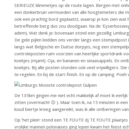
SERIEUZE klimmetjes op de route lagen. Bergen met onhe
een donkerbruin vermoeden van alle hoogtemeters die me
ook een prachtig bord geplaatst, waarop je kon zien wat 
betreffende berg dus zou doodgaan. Na de ‘Eyserbosweg’ 
adem). Wat denk je: bovenaan stond een gezellig Limburgs
De gele pijlen leidden ons verder langs een stempelpost i
langs wat Belgische en Duitse dorpjes, nog een stempelpo
controleposten ruim voorzien van heerlijke sportdrank vo
koekjes (mjam!). Oja, en bananen en sinaasappels. En ontbi
koekjes. Bij alle posten stonden ook veel vrijwilligers. 
te regelen. En bij de start-finish. En op de camping. Poeh w
De 135km gingen me niet echt makkelijk af moet ik eerlijk
zitten (overmacht 😐 ). Maar toen ik, na 15 minuten in e
koud biertje kreeg aangereikt, was ik alle ontberingen van 
Op ‘het plein’ stond een TE FOUTE dj TE FOUTE plaatjes te
vrolijke mannen polonaises ging lopen kwam het feest ech