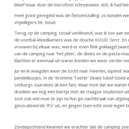
bleef maar door de microfoon schreeuwen. Ach, ik had bier.
Heel goed geregeld was de fietsenstalling: zo konden w
vrijwilligers hè. Goud.
Terug op de camping, totaal verkleumd, was ik toe aan ee
de voetbal-kleedkamers was de douche KOUD. Grrrr. En d
vrouwen bij elkaar was, werd er even flink geklaagd (wan
van de camping naar ‘het plein’, de dixies en de pasta-maa
klachten er eenmaal uit waren konden we weer verder me
Jur en ik waagden weer de tocht naar Heerlen, lopend: w
pendelbusjes. In de ‘Kromme Toeter’ (leuke toko!! Goed et
Limburgs zuurvlees (ik ben fan). Maar moe dat we waren t
dronken we nog een biertje met de Haagse studenten uit 
toch ook wel moe te zijn na hun ge-nachtbraak van afgel
gevocaliseerde ‘R’s’ uit, en gingen toen echt onze eigen te
Zondagochtend kwamen we erachter dat de camping zeer u