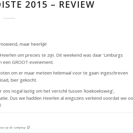
STE 2015 – REVIEW
oeiend, maar heerlijk!
. Heerlen om precies te zijn. Dit weekend was daar ‘Limburgs
 en een GROOT evenement.
loten om er maar meteen helemaal voor te gaan: ingeschreven
oad, bier gekocht.
 ons nogal lastig om het verschil tussen ‘koekoeksweg’,
igatie. Dus we hadden Heerlen al enigszins verkend voordat we o

knus op de camping 😉