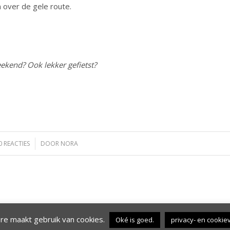
 over de gele route.
ekend? Ook lekker gefietst?
0 REACTIES
/
DOOR
NORA
e maakt gebruik van cookies.
Oké is goed.
privacy- en cookie