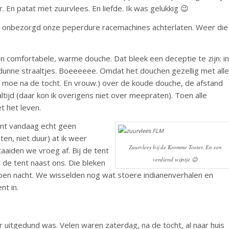
 En patat met zuurvlees. En liefde. Ik was gelukkig 😉
e onbezorgd onze peperdure racemachines achterlaten. Weer die
n comfortabele, warme douche. Dat bleek een deceptie te zijn: in
unne straaltjes. Boeeeeee. Omdat het douchen gezellig met alle
t moe na de tocht. En vrouw.) over de koude douche, de afstand
ltijd (daar kon ik overigens niet over meepraten). Toen alle
t het leven.
ant vandaag echt geen
en, niet duur) at ik weer
Zuurvlees bij de Kromme Toeter. En een
aaiden we vroeg af. Bij de tent
verdiend wijntje 😉
de tent naast ons. Die bleken
open nacht. We wisselden nog wat stoere indianenverhalen en
nt in.
itgedund was. Velen waren zaterdag, na de tocht, al naar huis