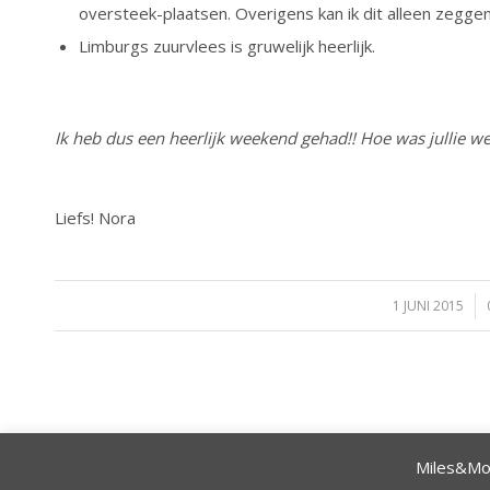
oversteek-plaatsen. Overigens kan ik dit alleen zeggen
Limburgs zuurvlees is gruwelijk heerlijk.
Ik heb dus een heerlijk weekend gehad!! Hoe was jullie we
Liefs! Nora
1 JUNI 2015
/
Miles&Mor
© Copyright - 2020 Miles&More