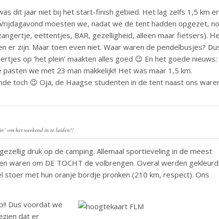
 dit jaar niet bij het start-finish gebied. Het lag zelfs 1,5 km er
n. Vrijdagavond moesten we, nadat we de tent hadden opgezet, n
angertje, eettentjes, BAR, gezelligheid, alleen maar fietsers). H
n er zijn. Maar toen even niet. Waar waren de pendelbusjes? Du
ertjes op ‘het plein’ maakten alles goed 😉 En het goede nieuws:
e pasten we met 23 man makkelijk!! Het was maar 1,5 km.
nde toch 😉 Oja, de Haagse studenten in de tent naast ons ware
ein’ om het weekend in te luiden!!
gezellig druk op de camping. Allemaal sportieveling in de meest
rken waren om DE TOCHT de volbrengen. Overal werden gekleur
el stoer met hun oranje bordje pronken (210 km, respect). Ons
p!! Dus voordat we
ezien dat er