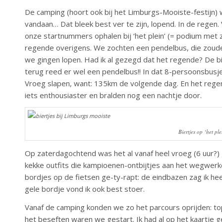
De camping (hoort ook bij het Limburgs-Mooiste-festijn) was
vandaan… Dat bleek best ver te zijn, lopend. In de rege
onze startnummers ophalen bij ‘het plein’ (= podium met z
regende overigens. We zochten een pendelbus, die zoude
we gingen lopen. Had ik al gezegd dat het regende? De bi
terug reed er wel een pendelbus!! In dat 8-persoonsbusj
Vroeg slapen, want: 135km de volgende dag. En het rege
iets enthousiaster en bralden nog een nachtje door.
Biertjes op ‘het pl
Op zaterdagochtend was het al vanaf heel vroeg (6 uur?) 
kekke outfits die kampioenen-ontbijtjes aan het wegwe
bordjes op de fietsen ge-ty-rapt: de eindbazen zag ik he
gele bordje vond ik ook best stoer.
Vanaf de camping konden we zo het parcours oprijden: to
het beseften waren we gestart. Ik had al op het kaartje g