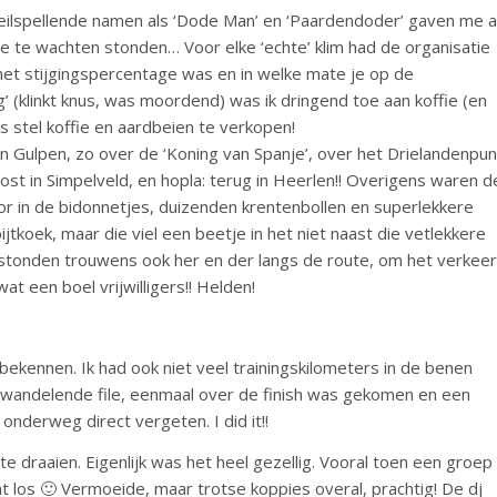
ilspellende namen als ‘Dode Man’ en ‘Paardendoder’ gaven me a
 te wachten stonden… Voor elke ‘echte’ klim had de organisatie
het stijgingspercentage was en in welke mate je op de
(klinkt knus, was moordend) was ik dringend toe aan koffie (en
 stel koffie en aardbeien te verkopen!
n Gulpen, zo over de ‘Koning van Spanje’, over het Drielandenpun
st in Simpelveld, en hopla: terug in Heerlen!! Overigens waren d
or in de bidonnetjes, duizenden krentenbollen en superlekkere
jtkoek, maar die viel een beetje in het niet naast die vetlekkere
Die stonden trouwens ook her en der langs de route, om het verkeer
at een boel vrijwilligers!! Helden!
 bekennen. Ik had ook niet veel trainingskilometers in de benen
en wandelende file, eenmaal over de finish was gekomen en een
onderweg direct vergeten. I did it!!
 draaien. Eigenlijk was het heel gezellig. Vooral toen een groep
t los 🙂 Vermoeide, maar trotse koppies overal, prachtig! De dj