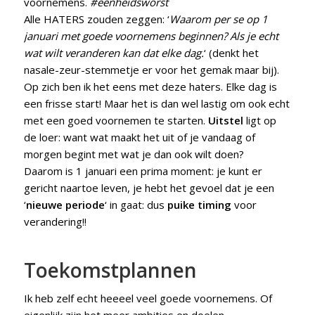
voornemens.
#eenheidsworst
Alle HATERS zouden zeggen: ‘
Waarom per se op 1
januari met goede voornemens beginnen? Als je echt
wat wilt veranderen kan dat elke dag.
‘ (denkt het
nasale-zeur-stemmetje er voor het gemak maar bij).
Op zich ben ik het eens met deze haters. Elke dag is
een frisse start! Maar het is dan wel lastig om ook echt
met een goed voornemen te starten.
Uitstel
ligt op
de loer: want wat maakt het uit of je vandaag of
morgen begint met wat je dan ook wilt doen?
Daarom is 1 januari een prima moment: je kunt er
gericht naartoe leven, je hebt het gevoel dat je een
‘
nieuwe periode
‘ in gaat: dus
puike timing
voor
verandering!!
Toekomstplannen
Ik heb zelf echt heeeel veel goede voornemens. Of
eigenlijk zijn het meer ambities en doelen.