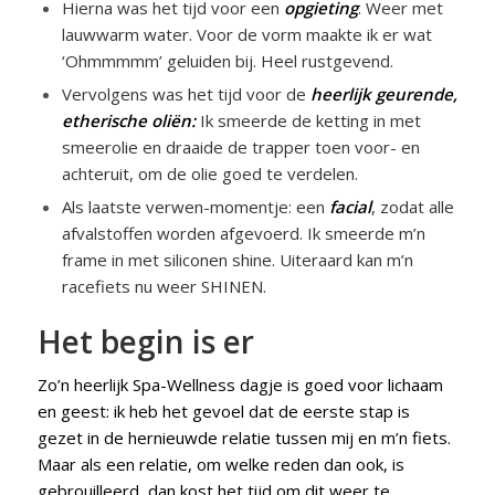
Hierna was het tijd voor een
opgieting
. Weer met
lauwwarm water. Voor de vorm maakte ik er wat
‘Ohmmmmm’ geluiden bij. Heel rustgevend.
Vervolgens was het tijd voor de
heerlijk geurende,
etherische oliën:
Ik smeerde de ketting in met
smeerolie en draaide de trapper toen voor- en
achteruit, om de olie goed te verdelen.
Als laatste verwen-momentje: een
facial
, zodat alle
afvalstoffen worden afgevoerd. Ik smeerde m’n
frame in met siliconen shine. Uiteraard kan m’n
racefiets nu weer SHINEN.
Het begin is er
Zo’n heerlijk Spa-Wellness dagje is goed voor lichaam
en geest: ik heb het gevoel dat de eerste stap is
gezet in de hernieuwde relatie tussen mij en m’n fiets.
Maar als een relatie, om welke reden dan ook, is
gebrouilleerd, dan kost het tijd om dit weer te