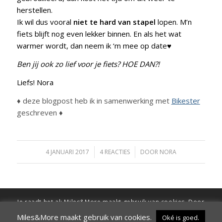
herstellen.
Ik wil dus vooral
niet te hard van stapel
lopen. M’n
fiets blijft nog even lekker binnen. En als het wat
warmer wordt, dan neem ik ‘m mee op date♥
Ben jij ook zo lief voor je fiets? HOE DAN?!
Liefs! Nora
♦ deze blogpost heb ik in samenwerking met
Bikester
geschreven ♦
4 JANUARI 2017
/
4 REACTIES
/
DOOR
NORA
Je raadt het al: Miles&More maakt gebruik van cookies. Door
verder te surfen op de site ga je hiermee akkoord
Miles&More maakt gebruik van cookies.
Oké is goed.