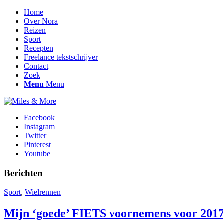
Home
Over Nora
Reizen
Sport
Recepten
Freelance tekstschrijver
Contact
Zoek
Menu
Menu
Facebook
Instagram
Twitter
Pinterest
Youtube
Berichten
Sport
,
Wielrennen
Mijn ‘goede’ FIETS voornemens voor 20