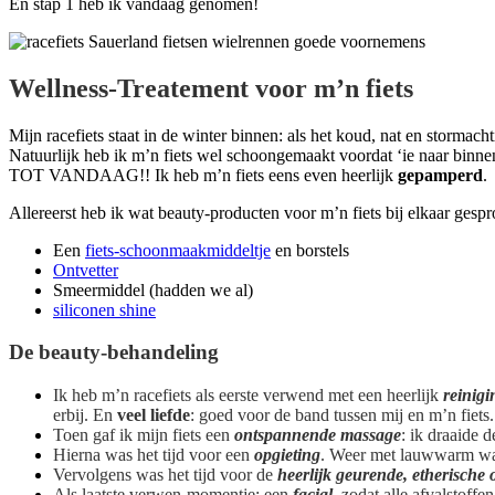
En stap 1 heb ik vandaag genomen!
Wellness-Treatement voor m’n fiets
Mijn racefiets staat in de winter binnen: als het koud, nat en stormacht
Natuurlijk heb ik m’n fiets wel schoongemaakt voordat ‘ie naar bin
TOT VANDAAG!! Ik heb m’n fiets eens even heerlijk
gepamperd
.
Allereerst heb ik wat beauty-producten voor m’n fiets bij elkaar gesprok
Een
fiets-schoonmaakmiddeltje
en borstels
Ontvetter
Smeermiddel (hadden we al)
siliconen shine
De beauty-behandeling
Ik heb m’n racefiets als eerste verwend met een heerlijk
reinigi
erbij. En
veel liefde
: goed voor de band tussen mij en m’n fiets.
Toen gaf ik mijn fiets een
ontspannende massage
: ik draaide 
Hierna was het tijd voor een
opgieting
. Weer met lauwwarm wat
Vervolgens was het tijd voor de
heerlijk geurende, etherische 
Als laatste verwen-momentje: een
facial
, zodat alle afvalstof