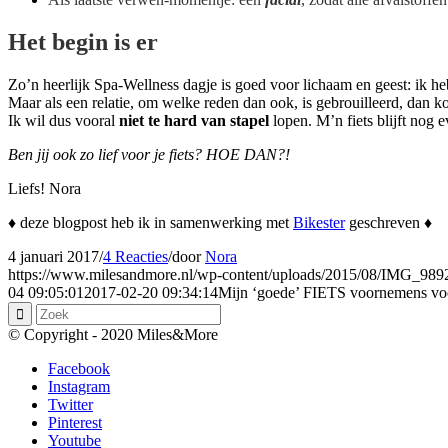
Het begin is er
Zo’n heerlijk Spa-Wellness dagje is goed voor lichaam en geest: ik heb 
Maar als een relatie, om welke reden dan ook, is gebrouilleerd, dan kos
Ik wil dus vooral
niet te hard van stapel
lopen. M’n fiets blijft nog
Ben jij ook zo lief voor je fiets? HOE DAN?!
Liefs! Nora
♦ deze blogpost heb ik in samenwerking met
Bikester
geschreven ♦
4 januari 2017
/
4 Reacties
/
door
Nora
https://www.milesandmore.nl/wp-content/uploads/2015/08/IMG_98
04 09:05:01
2017-02-20 09:34:14
Mijn ‘goede’ FIETS voornemens v
© Copyright - 2020 Miles&More
Facebook
Instagram
Twitter
Pinterest
Youtube