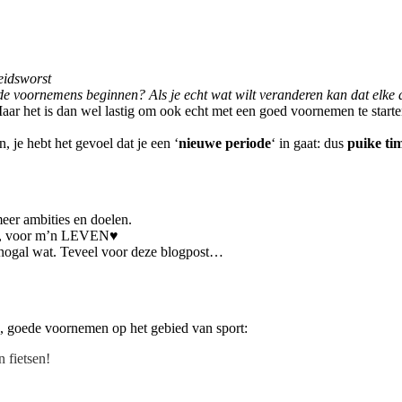
eidsworst
e voornemens beginnen? Als je echt wat wilt veranderen kan dat elke 
 Maar het is dan wel lastig om ook echt met een goed voornemen te start
, je hebt het gevoel dat je een ‘
nieuwe periode
‘ in gaat: dus
puike ti
meer ambities en doelen.
blog, voor m’n LEVEN♥
er nogal wat. Teveel voor deze blogpost…
e, goede voornemen op het gebied van sport:
 fietsen!