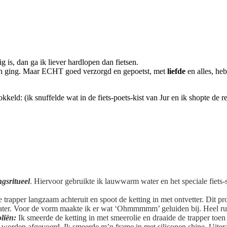
ig is, dan ga ik liever hardlopen dan fietsen.
nen ging. Maar ECHT goed verzorgd en gepoetst, met
liefde
en alles, he
keld: (ik snuffelde wat in de fiets-poets-kist van Jur en ik shopte de res
ngsritueel
. Hiervoor gebruikte ik lauwwarm water en het speciale fiets
de trapper langzaam achteruit en spoot de ketting in met ontvetter. Dit p
er. Voor de vorm maakte ik er wat ‘Ohmmmmm’ geluiden bij. Heel ru
oliën:
Ik smeerde de ketting in met smeerolie en draaide de trapper toen 
fen worden afgevoerd. Ik smeerde m’n frame in met siliconen shine. Uit