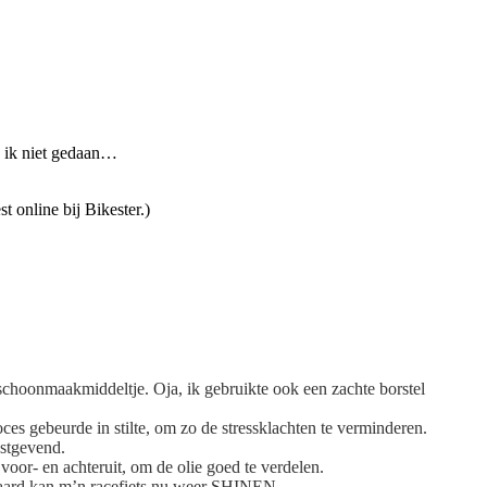
b ik niet gedaan…
t online bij Bikester.)
-schoonmaakmiddeltje. Oja, ik gebruikte ook een zachte borstel
roces gebeurde in stilte, om zo de stressklachten te verminderen.
stgevend.
voor- en achteruit, om de olie goed te verdelen.
eraard kan m’n racefiets nu weer SHINEN.