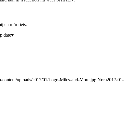
ij en m’n fiets.
op date♥
p-content/uploads/2017/01/Logo-Miles-and-More.jpg
Nora
2017-01-