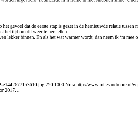
het gevoel dat de eerste stap is gezet in de hernieuwde relatie tussen m
t het tijd om dit weer te herstellen.
 even lekker binnen. En als het wat warmer wordt, dan neem ik ‘m mee 
92-e1442677153610.jpg
750
1000
Nora
http://www.milesandmore.nl/w
oor 2017…