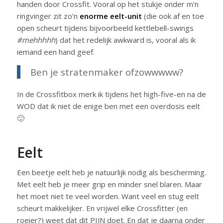
handen door Crossfit. Vooral op het stukje onder m’n
ringvinger zit zo’n
enorme eelt-unit
(die ook af en toe
open scheurt tijdens bijvoorbeeld kettlebell-swings
#mehhhhh
) dat het redelijk awkward is, vooral als ik
iemand een hand geef.
Ben je stratenmaker ofzowwwww?
In de Crossfitbox merk ik tijdens het high-five-en na de
WOD dat ik niet de enige ben met een overdosis eelt
🙂
Eelt
Een beetje eelt heb je natuurlijk nodig als bescherming.
Met eelt heb je meer grip en minder snel blaren. Maar
het moet niet te veel worden. Want veel en stug eelt
scheurt makkelijker. En vrijwel elke Crossfitter (en
roeier?) weet dat dit PIJN doet. En dat je daarna onder