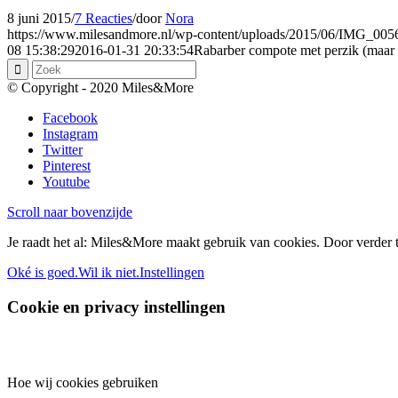
8 juni 2015
/
7 Reacties
/
door
Nora
https://www.milesandmore.nl/wp-content/uploads/2015/06/IMG_00
08 15:38:29
2016-01-31 20:33:54
Rabarber compote met perzik (maar 
© Copyright - 2020 Miles&More
Facebook
Instagram
Twitter
Pinterest
Youtube
Scroll naar bovenzijde
Je raadt het al: Miles&More maakt gebruik van cookies. Door verder t
Oké is goed.
Wil ik niet.
Instellingen
Cookie en privacy instellingen
Hoe wij cookies gebruiken