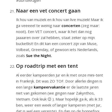
#durftevragen
Naar een vet concert gaan
Ik hou van muziek en ik hou van live muziek! Maar ik
ga veeeeel te weinig naar
concerten
(zeg maar:
nooit). Een VET concert, waar ik het dan nog
jaaaaren over zal hebben, staat zeker op mijn
bucketlist! En dit kan een concert zijn van Muse,
Volbeat, Greenday, of gewoon iets Nederlands,
zoals
Sue the Night.
Op roadtrip met een tent
Al eerder kampeerden Jur en ik met onze mini-tent
in Frankrijk. Dit was ZO TOF. Door allerlei dingen is
een lange
kampeervakantie
er de laatste jaren
niet van gekomen (we gingen naar Zakynthos,
Vietnam. Ook leuk 😉 ). Maar hopelijk ga ik, als ik 33
ben, weer een week of langer kamperen (met Jur,
dat is wel een vereiste). En dan op de bonnefooi.