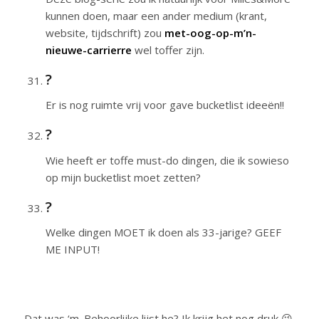
kunnen doen, maar een ander medium (krant,
website, tijdschrift) zou
met-oog-op-m’n-
nieuwe-carrierre
wel toffer zijn.
?
Er is nog ruimte vrij voor gave bucketlist ideeën!!
?
Wie heeft er toffe must-do dingen, die ik sowieso
op mijn bucketlist moet zetten?
?
Welke dingen MOET ik doen als 33-jarige? GEEF
ME INPUT!
Dat was ‘m. Behoorlijke lijst he? Ik krijg het nog druk 😉