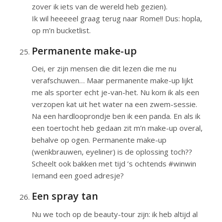
zover ik iets van de wereld heb gezien).
Ik wil heeeeel graag terug naar Rome!! Dus: hopla,
op m’n bucketlist.
Permanente make-up
Oei, er zijn mensen die dit lezen die me nu
verafschuwen… Maar permanente make-up lijkt
me als sporter echt je-van-het. Nu kom ik als een
verzopen kat uit het water na een zwem-sessie.
Na een hardlooprondje ben ik een panda. En als ik
een toertocht heb gedaan zit m’n make-up overal,
behalve op ogen. Permanente make-up
(wenkbrauwen, eyeliner) is de oplossing toch??
Scheelt ook bakken met tijd ’s ochtends #winwin
Iemand een goed adresje?
Een spray tan
Nu we toch op de beauty-tour zijn: ik heb altijd al