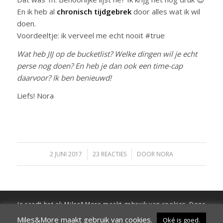
En ik heb al
chronisch tijdgebrek
door alles wat ik wil
doen.
Voordeeltje: ik verveel me echt nooit #true
Wat heb JIJ op de bucketlist? Welke dingen wil je echt
perse nog doen? En heb je dan ook een time-cap
daarvoor? Ik ben benieuwd!
Liefs! Nora
2 JUNI 2017
/
23 REACTIES
/
DOOR
NORA
Je raadt het al: Miles&More maakt gebruik van cookies. Door
verder te surfen op de site ga je hiermee akkoord
Miles&More maakt gebruik van cookies.
Oké is goed.