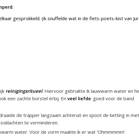
mperd
.
lkaar gesprokkeld: (ik snuffelde wat in de fiets-poets-kist van Jur
ijk
reinigingsritueel
. Hiervoor gebruikte ik lauwwarm water en h
ook een zachte borstel erbij. En
veel liefde
: goed voor de band
k draaide de trapper langzaam achteruit en spoot de ketting in me
essklachten te verminderen.
uwwarm water. Voor de vorm maakte ik er wat ‘Ohmmmmm’