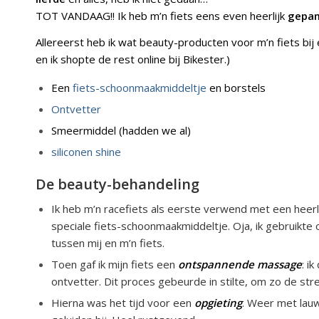
TOT VANDAAG!! Ik heb m’n fiets eens even heerlijk
gepa
Allereerst heb ik wat beauty-producten voor m’n fiets bij e
en ik shopte de rest online bij Bikester.)
Een
fiets-schoonmaakmiddeltje
en borstels
Ontvetter
Smeermiddel (hadden we al)
siliconen shine
De beauty-behandeling
Ik heb m’n racefiets als eerste verwend met een heerl
speciale fiets-schoonmaakmiddeltje. Oja, ik gebruikte 
tussen mij en m’n fiets.
Toen gaf ik mijn fiets een
ontspannende massage
: i
ontvetter. Dit proces gebeurde in stilte, om zo de str
Hierna was het tijd voor een
opgieting
. Weer met la