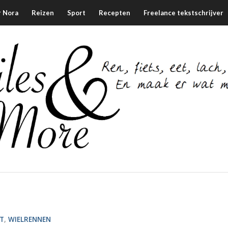
 Nora
Reizen
Sport
Recepten
Freelance tekstschrijver
T
,
WIELRENNEN