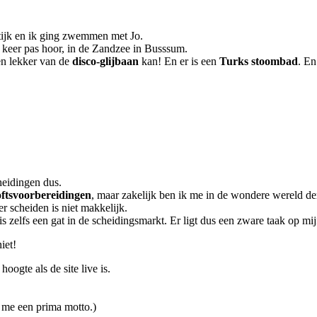
ktijk en ik ging zwemmen met Jo.
eer pas hoor, in de Zandzee in Busssum.
en lekker van de
disco-glijbaan
kan! En er is een
Turks stoombad
. E
heidingen dus.
oftsvoorbereidingen
, maar zakelijk ben ik me in de wondere wereld de
r scheiden is niet makkelijk.
 is zelfs een gat in de scheidingsmarkt. Er ligt dus een zware taak op 
iet!
oogte als de site live is.
t me een prima motto.)