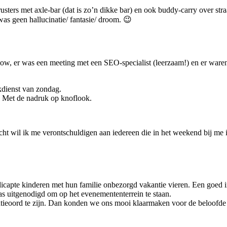
s met axle-bar (dat is zo’n dikke bar) en ook buddy-carry over straat. D
s geen hallucinatie/ fantasie/ droom. 😉
flow, er was een meeting met een SEO-specialist (leerzaam!) en er waren
kdienst van zondag.
. Met de nadruk op knoflook.
 wil ik me verontschuldigen aan iedereen die in het weekend bij me i
pte kinderen met hun familie onbezorgd vakantie vieren. Een goed ini
 uitgenodigd om op het evenemententerrein te staan.
ntieoord te zijn. Dan konden we ons mooi klaarmaken voor de beloofde