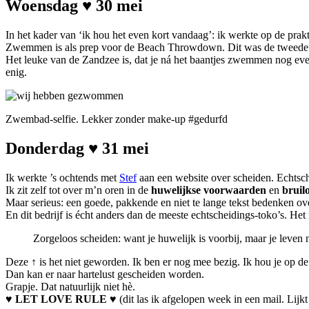
Woensdag ♥ 30 mei
In het kader van ‘ik hou het even kort vandaag’: ik werkte op de pra
Zwemmen is als prep voor de Beach Throwdown. Dit was de tweede k
Het leuke van de Zandzee is, dat je ná het baantjes zwemmen nog ev
enig.
Zwembad-selfie. Lekker zonder make-up #gedurfd
Donderdag ♥ 31 mei
Ik werkte ’s ochtends met
Stef
aan een website over scheiden. Echtsc
Ik zit zelf tot over m’n oren in de
huwelijkse voorwaarden
en
bruil
Maar serieus: een goede, pakkende en niet te lange tekst bedenken ove
En dit bedrijf is écht anders dan de meeste echtscheidings-toko’s. Het
Zorgeloos scheiden: want je huwelijk is voorbij, maar je leven n
Deze ↑ is het niet geworden. Ik ben er nog mee bezig. Ik hou je op de h
Dan kan er naar hartelust gescheiden worden.
Grapje. Dat natuurlijk niet hè.
♥ LET LOVE RULE ♥
(dit las ik afgelopen week in een mail. Lijk