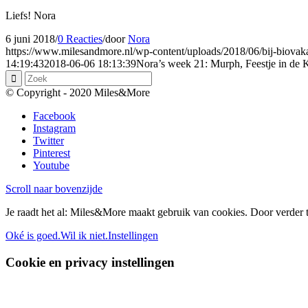
Liefs! Nora
6 juni 2018
/
0 Reacties
/
door
Nora
https://www.milesandmore.nl/wp-content/uploads/2018/06/bij-biovaka
14:19:43
2018-06-06 18:13:39
Nora’s week 21: Murph, Feestje in de 
© Copyright - 2020 Miles&More
Facebook
Instagram
Twitter
Pinterest
Youtube
Scroll naar bovenzijde
Je raadt het al: Miles&More maakt gebruik van cookies. Door verder t
Oké is goed.
Wil ik niet.
Instellingen
Cookie en privacy instellingen