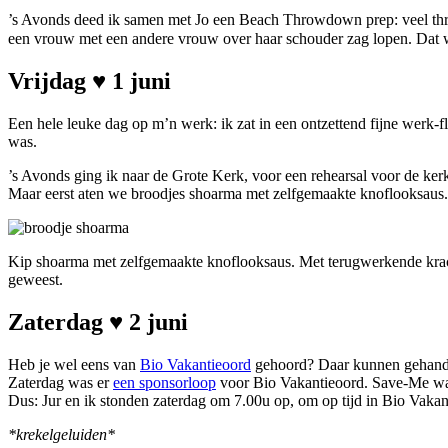
’s Avonds deed ik samen met Jo een Beach Throwdown prep: veel thruster
een vrouw met een andere vrouw over haar schouder zag lopen. Dat wa
Vrijdag ♥ 1 juni
Een hele leuke dag op m’n werk: ik zat in een ontzettend fijne werk-
was.
’s Avonds ging ik naar de Grote Kerk, voor een rehearsal voor de ker
Maar eerst aten we broodjes shoarma met zelfgemaakte knoflooksaus
Kip shoarma met zelfgemaakte knoflooksaus. Met terugwerkende kracht
geweest.
Zaterdag ♥ 2 juni
Heb je wel eens van
Bio Vakantieoord
gehoord? Daar kunnen gehandica
Zaterdag was er
een sponsorloop
voor Bio Vakantieoord. Save-Me was
Dus: Jur en ik stonden zaterdag om 7.00u op, om op tijd in Bio Vaka
*krekelgeluiden*