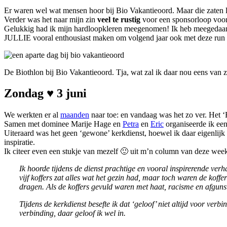
Er waren wel wat mensen hoor bij Bio Vakantieoord. Maar die zaten le
Verder was het naar mijn zin
veel te rustig
voor een sponsorloop voo
Gelukkig had ik mijn hardloopkleren meegenomen! Ik heb meegedaa
JULLIE vooral enthousiast maken om volgend jaar ook met deze run m
De Biothlon bij Bio Vakantieoord. Tja, wat zal ik daar nou eens van 
Zondag ♥ 3 juni
We werkten er al
maanden
naar toe: en vandaag was het zo ver. Het ‘
Samen met dominee Marije Hage en
Petra
en
Eric
organiseerde ik een
Uiteraard was het geen ‘gewone’ kerkdienst, hoewel ik daar eigenlij
inspiratie.
Ik citeer even een stukje van mezelf 🙂 uit m’n column van deze we
Ik hoorde tijdens de dienst prachtige en vooral inspirerende verha
vijf koffers zat alles wat het gezin had, maar toch waren de koffe
dragen. Als de koffers gevuld waren met haat, racisme en afgunst,
Tijdens de kerkdienst besefte ik dat ‘geloof’ niet altijd voor ver
verbinding, daar geloof ik wel in.