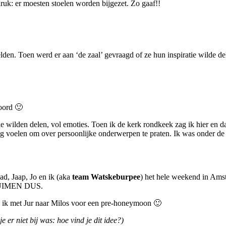
ruk: er moesten stoelen worden bijgezet. Zo gaaf!!
elden. Toen werd er aan ‘de zaal’ gevraagd of ze hun inspiratie wilde d
woord 🙂
ie wilden delen, vol emoties. Toen ik de kerk rondkeek zag ik hier en d
g voelen om over persoonlijke onderwerpen te praten. Ik was onder de
d, Jaap, Jo en ik (aka
team Watskeburpee
) het hele weekend in Ams
 DUIMEN DUS.
g ik met Jur naar Milos voor een pre-honeymoon 🙂
er niet bij was: hoe vind je dit idee?)