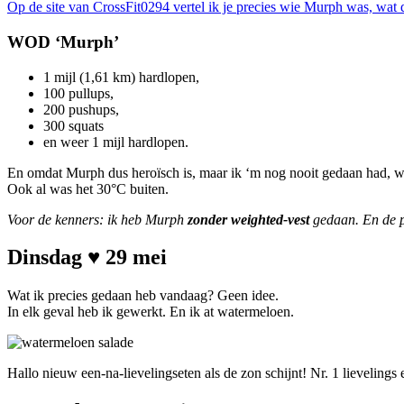
Op de site van CrossFit0294 vertel ik je precies wie Murph was, 
WOD ‘Murph’
1 mijl (1,61 km) hardlopen,
100 pullups,
200 pushups,
300 squats
en weer 1 mijl hardlopen.
En omdat Murph dus heroïsch is, maar ik ‘m nog nooit gedaan had, w
Ook al was het 30°C buiten.
Voor de kenners: ik heb Murph
zonder weighted-vest
gedaan. En de pu
Dinsdag ♥ 29 mei
Wat ik precies gedaan heb vandaag? Geen idee.
In elk geval heb ik gewerkt. En ik at watermeloen.
Hallo nieuw een-na-lievelingseten als de zon schijnt! Nr. 1 lievelings e