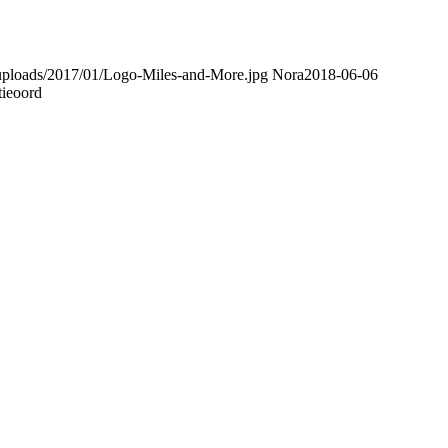
uploads/2017/01/Logo-Miles-and-More.jpg
Nora
2018-06-06
tieoord