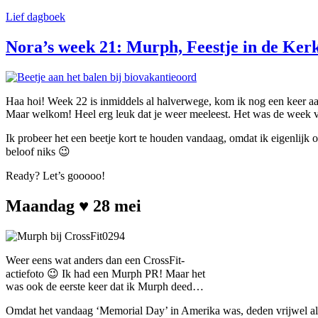
Lief dagboek
Nora’s week 21: Murph, Feestje in de Kerk
Haa hoi! Week 22 is inmiddels al halverwege, kom ik nog een keer aa
Maar welkom! Heel erg leuk dat je weer meeleest. Het was de week v
Ik probeer het een beetje kort te houden vandaag, omdat ik eigenlijk 
beloof niks 😉
Ready? Let’s gooooo!
Maandag ♥ 28 mei
Weer eens wat anders dan een CrossFit-
actiefoto 😉 Ik had een Murph PR! Maar het
was ook de eerste keer dat ik Murph deed…
Omdat het vandaag ‘Memorial Day’ in Amerika was, deden vrijwel a