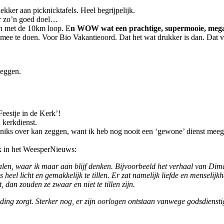
kker aan picknicktafels. Heel begrijpelijk.
r zo’n goed doel…
n met de 10km loop. E
n WOW wat een prachtige, supermooie, meg
ee te doen. Voor Bio Vakantieoord. Dat het wat drukker is dan. Dat v
zeggen.
Feestje in de Kerk’!
 kerkdienst.
k niks over kan zeggen, want ik heb nog nooit een ‘gewone’ dienst mee
ek in het WeesperNieuws:
len, waar ik maar aan blijf denken. Bijvoorbeeld het verhaal van Dima. Z
rs heel licht en gemakkelijk te tillen. Er zat namelijk liefde en menseli
 dan zouden ze zwaar en niet te tillen zijn.
binding zorgt. Sterker nog, er zijn oorlogen ontstaan vanwege godsdiensti