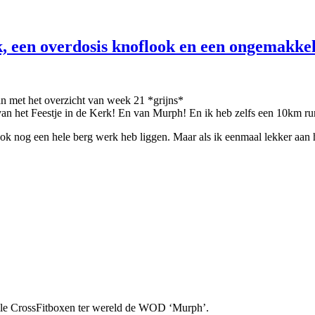
, een overdosis knoflook en een ongemakkel
n met het overzicht van week 21 *grijns*
an het Feestje in de Kerk! En van Murph! En ik heb zelfs een 10km r
ook nog een hele berg werk heb liggen. Maar als ik eenmaal lekker aan h
lle CrossFitboxen ter wereld de WOD ‘Murph’.