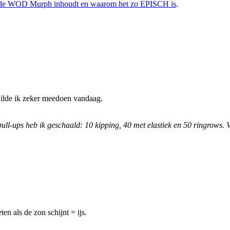
wat de WOD Murph inhoudt en waarom het zo EPISCH is
.
ilde ik zeker meedoen vandaag.
ll-ups heb ik geschaald: 10 kipping, 40 met elastiek en 50 ringrows. 
ten als de zon schijnt = ijs.