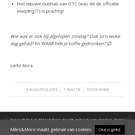
Het nieuwe clubhuis van DTC (was dit de officiële
inwijding??) is prachtig!
Wie was er ook bij afgelopen zondag? Ook zo’n leuke
dag gehad? En WAAR heb je koffie gedronken? 😉
Liefs! Nora
3 AUGUSTUS 2015
/
1 REACTIE
/
DOOR
NORA
Je raadt het al: Miles&More maakt gebruik van cookies. Door
verder te surfen op de site ga je hiermee akkoord
Miles&More maakt gebruik van cookies.
Oké is goed.