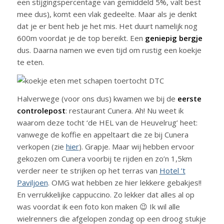
een stijgingspercentage van gemiddeld 5%, valt best
mee dus), komt een vlak gedeelte. Maar als je denkt
dat je er bent heb je het mis. Het duurt namelijk nog
600m voordat je de top bereikt. Een
geniepig bergje
dus. Daarna namen we even tijd om rustig een koekje
te eten.
Halverwege (voor ons dus) kwamen we bij de
eerste
controlepost
: restaurant Cunera. Ah! Nu weet ik
waarom deze tocht ‘de HEL van de Heuvelrug’ heet:
vanwege de koffie en appeltaart die ze bij Cunera
verkopen (zie
hier
). Grapje. Maar wij hebben ervoor
gekozen om Cunera voorbij te rijden en zo’n 1,5km
verder neer te strijken op het terras van
Hotel ’t
Paviljoen
. OMG wat hebben ze hier lekkere gebakjes!!
En verrukkelijke cappuccino. Zo lekker dat alles al op
was voordat ik een foto kon maken 😉 Ik wil alle
wielrenners die afgelopen zondag op een droog stukje