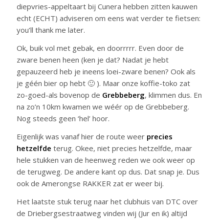
diepvries-appeltaart bij Cunera hebben zitten kauwen
echt (ECHT) adviseren om eens wat verder te fietsen:
you’ll thank me later.
Ok, buik vol met gebak, en doorrrrr. Even door de
zware benen heen (ken je dat? Nadat je hebt
gepauzeerd heb je ineens loei-zware benen? Ook als
je géén bier op hebt 🙂 ). Maar onze koffie-toko zat
zo-goed-als bovenop de
Grebbeberg
, klimmen dus. En
na zo’n 10km kwamen we wéér op de Grebbeberg.
Nog steeds geen ‘hel’ hoor.
Eigenlijk was vanaf hier de route weer
precies
hetzelfde
terug. Okee, niet precies hetzelfde, maar
hele stukken van de heenweg reden we ook weer op
de terugweg. De andere kant op dus. Dat snap je. Dus
ook de Amerongse RAKKER zat er weer bij.
Het laatste stuk terug naar het clubhuis van DTC over
de Driebergsestraatweg vinden wij (Jur en ik) altijd