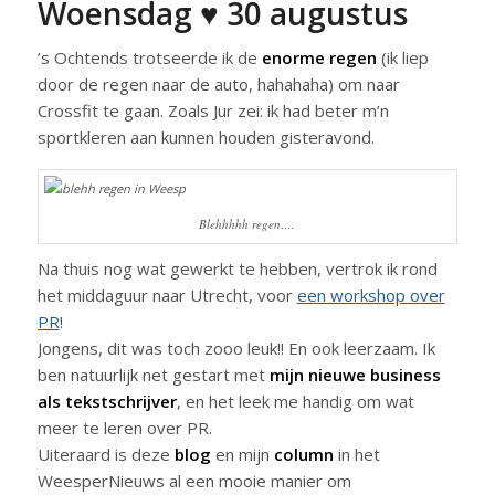
Woensdag ♥ 30 augustus
’s Ochtends trotseerde ik de
enorme regen
(ik liep
door de regen naar de auto, hahahaha) om naar
Crossfit te gaan. Zoals Jur zei: ik had beter m’n
sportkleren aan kunnen houden gisteravond.
Blehhhhh regen….
Na thuis nog wat gewerkt te hebben, vertrok ik rond
het middaguur naar Utrecht, voor
een workshop over
PR
!
Jongens, dit was toch zooo leuk!! En ook leerzaam. Ik
ben natuurlijk net gestart met
mijn nieuwe business
als tekstschrijver
, en het leek me handig om wat
meer te leren over PR.
Uiteraard is deze
blog
en mijn
column
in het
WeesperNieuws al een mooie manier om