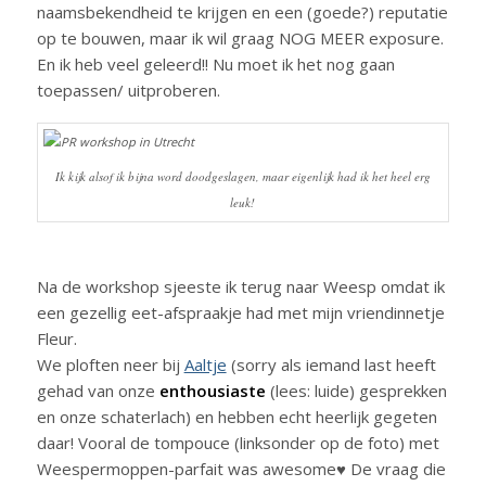
naamsbekendheid te krijgen en een (goede?) reputatie
op te bouwen, maar ik wil graag NOG MEER exposure.
En ik heb veel geleerd!! Nu moet ik het nog gaan
toepassen/ uitproberen.
Ik kijk alsof ik bijna word doodgeslagen, maar eigenlijk had ik het heel erg
leuk!
Na de workshop sjeeste ik terug naar Weesp omdat ik
een gezellig eet-afspraakje had met mijn vriendinnetje
Fleur.
We ploften neer bij
Aaltje
(sorry als iemand last heeft
gehad van onze
enthousiaste
(lees: luide) gesprekken
en onze schaterlach) en hebben echt heerlijk gegeten
daar! Vooral de tompouce (linksonder op de foto) met
Weespermoppen-parfait was awesome♥ De vraag die