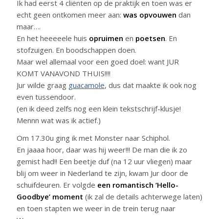
Ik had eerst 4 cliënten op de praktijk en toen was er
echt geen ontkomen meer aan:
was opvouwen
dan
maar….
En het heeeeele huis
opruimen
en
poetsen
. En
stofzuigen. En boodschappen doen.
Maar wel allemaal voor een goed doel: want JUR
KOMT VANAVOND THUIS!!!!
Jur wilde graag
guacamole
, dus dat maakte ik ook nog
even tussendoor.
(en ik deed zelfs nog een klein tekstschrijf-klusje!
Mennn wat was ik actief.)
Om 17.30u ging ik met Monster naar Schiphol.
En jaaaa hoor, daar was hij weer!!! De man die ik zo
gemist had!! Een beetje duf (na 12 uur vliegen) maar
blij om weer in Nederland te zijn, kwam Jur door de
schuifdeuren. Er volgde
een romantisch ‘Hello-
Goodbye’ moment
(ik zal de details achterwege laten)
en toen stapten we weer in de trein terug naar