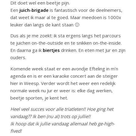
Dit doet wel een beetje pijn.
Een
juich-brigade
is fantastisch voor de deelnemers,
dat weet ik maar al te goed. Maar meedoen is 1000x
leuker dan langs de kant staan 🙁
Dus als je me zoekt: ik sta ergens langs het parcours
te juichen on-the-outside en te snikken on-the-inside.
En daarna ga ik
biertjes
drinken. En eten met Jur en zijn
ouders.
Komende week staat er een avondje Efteling in m’n
agenda en is er een karaoke concert aan de steiger
hier in Weesp. Verder wordt het weer een redelijk
normale week nu Jur er weer is: elke dag werken,
beetje sporten, je kent het.
Heel veel succes voor alle triatleten!! Hoe ging het
vandaag?? Ik ben (nu al) trots op jullie!!
Ik hoop dat ik jullie vandaag allemaal heb ge-high-
fived!