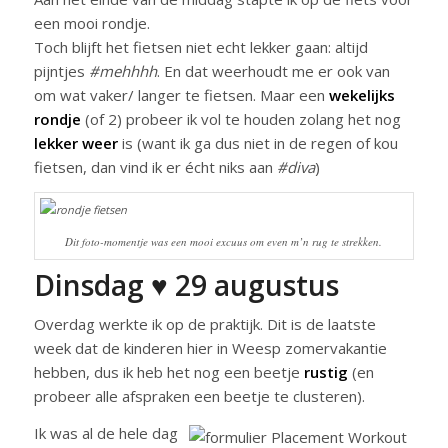
een mooi rondje.
Toch blijft het fietsen niet echt lekker gaan: altijd
pijntjes
#mehhhh
. En dat weerhoudt me er ook van
om wat vaker/ langer te fietsen. Maar een
wekelijks
rondje
(of 2) probeer ik vol te houden zolang het nog
lekker weer
is (want ik ga dus niet in de regen of kou
fietsen, dan vind ik er écht niks aan
#diva
)
Dit foto-momentje was een mooi excuus om even m’n rug te strekken.
Dinsdag ♥ 29 augustus
Overdag werkte ik op de praktijk. Dit is de laatste
week dat de kinderen hier in Weesp zomervakantie
hebben, dus ik heb het nog een beetje
rustig
(en
probeer alle afspraken een beetje te clusteren).
Ik was al de hele dag