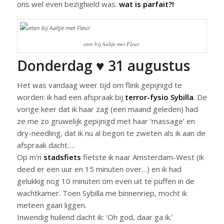
ons wel even bezighield was:
wat is parfait?!
eten bij Aaltje met Fleur.
Donderdag ♥ 31 augustus
Het was vandaag weer tijd om flink gepijnigd te
worden: ik had een afspraak bij
terror-fysio Sybilla
. De
vorige keer dat ik haar zag (een maand geleden) had
ze me zo gruwelijk gepijnigd met haar ‘massage’ en
dry-needling, dat ik nu al begon te zweten als ik aan de
afspraak dacht….
Op m’n
stadsfiets
fietste ik naar Amsterdam-West (ik
deed er een uur en 15 minuten over…) en ik had
gelukkig nog 10 minuten om even uit te puffen in de
wachtkamer. Toen Sybilla me binnenriep, mocht ik
meteen gaan liggen.
Inwendig huilend dacht ik: ‘Oh god, daar ga ik.’