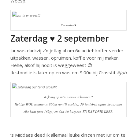
Weesp.
Re-united♥
Zaterdag ♥ 2 september
Jur was dankzij z’n jetlag al om 6u actief: koffer verder
uitpakken. wassen, opruimen, koffie voor mij maken.
Hehe, alsof hij nooit is weggeweest 😉
Ik stond iets later op en was om 9.00u bij Crossfit
#joh
Kijk mij op m’n nieuwe schoenen!!
Heftige WOD trouwens: 800m run (ik roeide), 30 kettlebell squat cleans aan
elke kant (met 16kg!) en dan 30 burpees. EN DAT DRIE KEER.
’s Middags deed ik allemaal leuke dingen met Jur om te