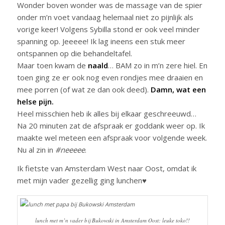
Wonder boven wonder was de massage van de spier
onder m’n voet vandaag helemaal niet zo pijnlijk als
vorige keer! Volgens Sybilla stond er ook veel minder
spanning op. Jeeeee! Ik lag ineens een stuk meer
ontspannen op die behandeltafel.
Maar toen kwam de
naald
… BAM zo in m’n zere hiel. En
toen ging ze er ook nog even rondjes mee draaien en
mee porren (of wat ze dan ook deed).
Damn, wat een
helse pijn.
Heel misschien heb ik alles bij elkaar geschreeuwd…
Na 20 minuten zat de afspraak er goddank weer op. Ik
maakte wel meteen een afspraak voor volgende week.
Nu al zin in
#neeeee
.
Ik fietste van Amsterdam West naar Oost, omdat ik
met mijn vader gezellig ging lunchen♥
lunch met m’n vader bij Bukowski in Amsterdam Oost: leuke toko!!