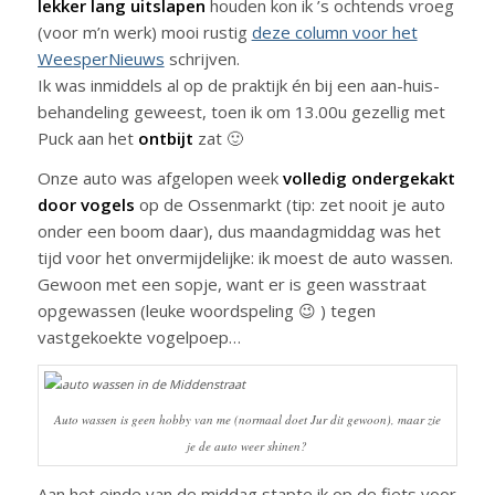
lekker lang uitslapen
houden kon ik ’s ochtends vroeg
(voor m’n werk) mooi rustig
deze column voor het
WeesperNieuws
schrijven.
Ik was inmiddels al op de praktijk én bij een aan-huis-
behandeling geweest, toen ik om 13.00u gezellig met
Puck aan het
ontbijt
zat 🙂
Onze auto was afgelopen week
volledig ondergekakt
door vogels
op de Ossenmarkt (tip: zet nooit je auto
onder een boom daar), dus maandagmiddag was het
tijd voor het onvermijdelijke: ik moest de auto wassen.
Gewoon met een sopje, want er is geen wasstraat
opgewassen (leuke woordspeling 😉 ) tegen
vastgekoekte vogelpoep…
Auto wassen is geen hobby van me (normaal doet Jur dit gewoon), maar zie
je de auto weer shinen?
Aan het einde van de middag stapte ik op de fiets voor