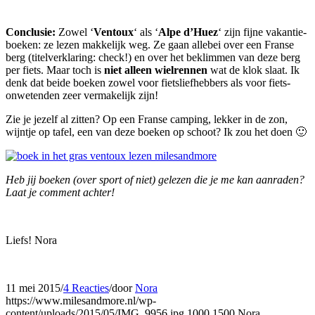
Conclusie:
Zowel ‘
Ventoux
‘ als ‘
Alpe d’Huez
‘ zijn fijne vakantie-
boeken: ze lezen makkelijk weg. Ze gaan allebei over een Franse
berg (titelverklaring: check!) en over het beklimmen van deze berg
per fiets. Maar toch is
niet alleen wielrennen
wat de klok slaat. Ik
denk dat beide boeken zowel voor fietsliefhebbers als voor fiets-
onwetenden zeer vermakelijk zijn!
Zie je jezelf al zitten? Op een Franse camping, lekker in de zon,
wijntje op tafel, een van deze boeken op schoot? Ik zou het doen 🙂
Heb jij boeken (over sport of niet) gelezen die je me kan aanraden?
Laat je comment achter!
Liefs! Nora
11 mei 2015
/
4 Reacties
/
door
Nora
https://www.milesandmore.nl/wp-
content/uploads/2015/05/IMG_9956.jpg
1000
1500
Nora