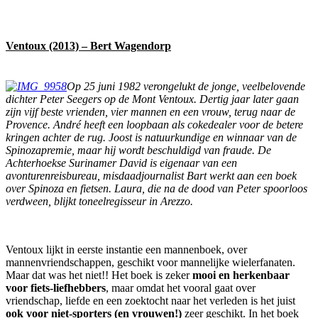
Ventoux (2013) – Bert Wagendorp
Op 25 juni 1982 verongelukt de jonge, veelbelovende
dichter Peter Seegers op de Mont Ventoux. Dertig jaar later gaan
zijn vijf beste vrienden, vier mannen en een vrouw, terug naar de
Provence. André heeft een loopbaan als cokedealer voor de betere
kringen achter de rug. Joost is natuurkundige en winnaar van de
Spinozapremie, maar hij wordt beschuldigd van fraude. De
Achterhoekse Surinamer David is eigenaar van een
avonturenreisbureau, misdaadjournalist Bart werkt aan een boek
over Spinoza en fietsen. Laura, die na de dood van Peter spoorloos
verdween, blijkt toneelregisseur in Arezzo.
Ventoux lijkt in eerste instantie een mannenboek, over
mannenvriendschappen, geschikt voor mannelijke wielerfanaten.
Maar dat was het niet!! Het boek is zeker
mooi en herkenbaar
voor fiets-liefhebbers
, maar omdat het vooral gaat over
vriendschap, liefde en een zoektocht naar het verleden is het juist
ook voor niet-sporters (en vrouwen!)
zeer geschikt. In het boek