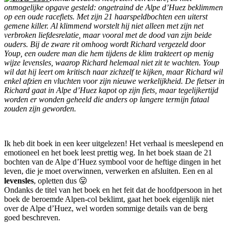
onmogelijke opgave gesteld: ongetraind de Alpe d’Huez beklimmen
op een oude racefiets. Met zijn 21 haarspeldbochten een uiterst
gemene killer. Al klimmend worstelt hij niet alleen met zijn net
verbroken liefdesrelatie, maar vooral met de dood van zijn beide
ouders. Bij de zware rit omhoog wordt Richard vergezeld door
Youp, een oudere man die hem tijdens de klim trakteert op menig
wijze levensles, waarop Richard helemaal niet zit te wachten. Youp
wil dat hij leert om kritisch naar zichzelf te kijken, maar Richard wil
enkel afzien en vluchten voor zijn nieuwe werkelijkheid. De fietser in
Richard gaat in Alpe d’Huez kapot op zijn fiets, maar tegelijkertijd
worden er wonden geheeld die anders op langere termijn fataal
zouden zijn geworden.
Ik heb dit boek in een keer uitgelezen! Het verhaal is meeslepend en
emotioneel en het boek leest prettig weg. In het boek staan de 21
bochten van de Alpe d’Huez symbool voor de heftige dingen in het
leven, die je moet overwinnen, verwerken en afsluiten. Een en al
levensles
, opletten dus 😛
Ondanks de titel van het boek en het feit dat de hoofdpersoon in het
boek de beroemde Alpen-col beklimt, gaat het boek eigenlijk niet
over de Alpe d’Huez, wel worden sommige details van de berg
goed beschreven.