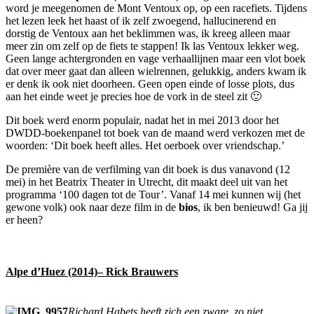
word je meegenomen de Mont Ventoux op, op een racefiets. Tijdens
het lezen leek het haast of ik zelf zwoegend, hallucinerend en
dorstig de Ventoux aan het beklimmen was, ik kreeg alleen maar
meer zin om zelf op de fiets te stappen! Ik las Ventoux lekker weg.
Geen lange achtergronden en vage verhaallijnen maar een vlot boek
dat over meer gaat dan alleen wielrennen, gelukkig, anders kwam ik
er denk ik ook niet doorheen. Geen open einde of losse plots, dus
aan het einde weet je precies hoe de vork in de steel zit 🙂
Dit boek werd enorm populair, nadat het in mei 2013 door het
DWDD-boekenpanel tot boek van de maand werd verkozen met de
woorden: ‘Dit boek heeft alles. Het oerboek over vriendschap.’
De première van de verfilming van dit boek is dus vanavond (12
mei) in het Beatrix Theater in Utrecht, dit maakt deel uit van het
programma ‘100 dagen tot de Tour’. Vanaf 14 mei kunnen wij (het
gewone volk) ook naar deze film in de
bios
, ik ben benieuwd! Ga jij
er heen?
Alpe d’Huez (2014)– Rick Brauwers
Richard Habets heeft zich een zware, zo niet