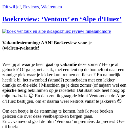
Dit wil je!
,
Reviews
,
Wielrennen
Boekreview: ‘Ventoux’ en ‘Alpe d’Huez’
Vakantiestemming: AAN! Boekreview voor je
(wielren-)vakantie!
Weet jij al waar je heen gaat op
vakantie
deze zomer? Heb je al
geboekt? Of ga je, net als ik, met een tent op de bonnefooi naar een
zonnige plek waar je lekker kunt rennen en fietsen? En natuurlijk
heerlijk bij het zwembad (strand?) zonnebaden met een lekker
drankje on-the-side!! Misschien ga je deze zomer (of najaar) wel een
epische berg
beklimmen op je racefiets! Dat staat ook heel hoog op
mijn to-do-list 😉 En dan zou ik graag de Mont Ventoux en de Alpe
d’Huez bestijgen, om er daarna weer keitrots vanaf te jakkeren 😉
Om een beetje in de stemming te komen, heb ik twee boeken
gelezen die over deze veelbesproken bergen gaan.
En… vanavond gaat de film ‘Ventoux’ in première. Ja precies! Over
dit boek: