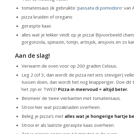
tomatensaus (ik gebruikte ‘
passata di pomodoro
‘ van 
pizza kruiden of oregano
geraspte kaas
alles wat je lekker vindt op je pizza! Bijvoorbeeld cham
gorgonzola, spinazie, tonijn, artisjok, ansjovis en zo k
Aan de slag!
Verwarm de oven voor op 200 graden Celsius.
Leg 2 (of 3, dan wordt de pizza net iets steviger) velle
tussen doen, dan wordt het nog knapperiger. Doe dit twe
het zijn er TWEE!
Pizza in meervoud = altijd beter.
Besmeer de twee vierkanten met tomatensaus.
Strooi hier wat pizzakruiden overheen.
Beleg je pizza’s met
alles wat je hongerige hartje b
Strooi er als laatste geraspte kaas overheen.
Zet je pizza’s ongeveer 12 minuten in de oven.