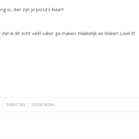
 is, dan zijn je pizza’s klaar!!
 dat ik dit echt véél vaker ga maken. Makkelijk en lekker!
Love it!
0 REACTIES
/
DOOR
NORA