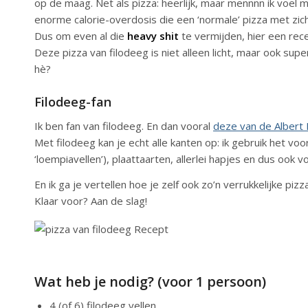
op de maag. Net als pizza: heerlijk, maar mennnn ik voel m
enorme calorie-overdosis die een ‘normale’ pizza met zi
Dus om even al die
heavy shit
te vermijden, hier een rece
Deze pizza van filodeeg is niet alleen licht, maar ook sup
hè?
Filodeeg-fan
Ik ben fan van filodeeg. En dan vooral
deze van de Albert 
Met filodeeg kan je echt alle kanten op: ik gebruik het vo
‘loempiavellen’), plaattaarten, allerlei hapjes en dus ook v
En ik ga je vertellen hoe je zelf ook zo’n verrukkelijke pi
Klaar voor? Aan de slag!
Wat heb je nodig? (voor 1 persoon)
4 (of 6) filodeeg vellen