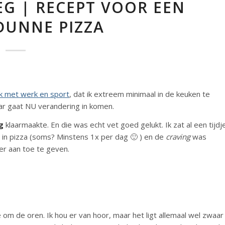
EG | RECEPT VOOR EEN
DUNNE PIZZA
k met werk en sport
, dat ik extreem minimaal in de keuken te
aar gaat NU verandering in komen.
g
klaarmaakte. En die was echt vet goed gelukt. Ik zat al een tijdj
 in pizza (soms? Minstens 1x per dag 🙂 ) en de
craving
was
er aan toe te geven.
m de oren. Ik hou er van hoor, maar het ligt allemaal wel zwaar