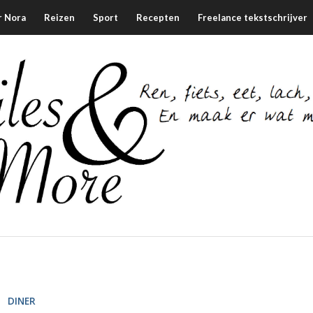
r Nora
Reizen
Sport
Recepten
Freelance tekstschrijver
DINER