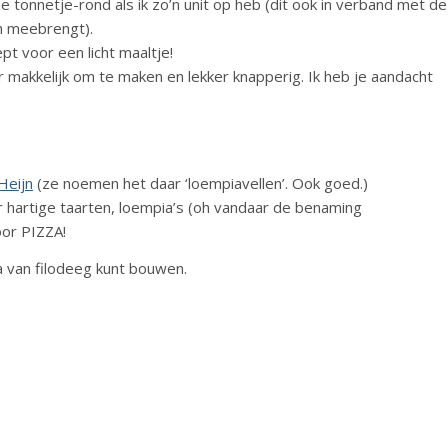
e tonnetje-rond als ik zo’n unit op heb (dit ook in verband met de
ch meebrengt).
pt voor een licht maaltje!
er makkelijk om te maken en lekker knapperig. Ik heb je aandacht
Heijn
(ze noemen het daar ‘loempiavellen’. Ook goed.)
or hartige taarten, loempia’s (oh vandaar de benaming
oor PIZZA!
zza van filodeeg kunt bouwen.