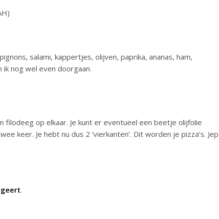
AH)
pignons, salami, kappertjes, olijven, paprika, ananas, ham,
an ik nog wel even doorgaan.
n filodeeg op elkaar. Je kunt er eventueel een beetje olijfolie
e keer. Je hebt nu dus 2 ‘vierkanten’. Dit worden je pizza’s. Jep
egeert
.