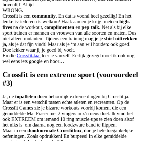
bovenlijf. Altijd.
WRONG.
Crossfit is een
community
. En dat is vooral heel gezellig! En het
leuke is: iedereen is welkom! Haak aan en je krijgt meteen
high-
fives
na de workout,
complimenten
en
pep-talk
. Net als bij elke
sport trainen er mannen en vrouwen van alle soorten en maten. Dus
niet alleen mutanten. Tijdens een training mag je je
shirt uittrekken
ja, als je dat fijn vindt! Maar als je ‘m aan wil houden: ook goed!
Doe lekker waar jij je goed bij voelt.
En die
Crossfit-taal
leer je vanzelf. Eerlijk gezegd moet ik ook nog
wel eens iets google-en hoor…
Crossfit is een extreme sport (vooroordeel
#3)
Ja, de
topatleten
doen behoorlijk extreme dingen bij Crossfit ja.
Maar er is een verschil tussen echte atleten en recreanten. Op de
Crossfit Games zie je bizarre workouts voorbij komen, die een
gemiddelde Mat Fraser met 2 vingers in z’n neus doet. Ik vind het
ook EXTREEM om iemand 10 ring muscle-ups te zien doen alsof
het niks is, om daarna nog een loodzware band te flippen.
Maar in een
doodnormale Crossfitbox
, doe je hele toegankelijke
oefeningen. Zoals opdrukken! En burpees! In elke gemiddelde