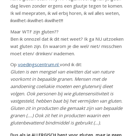
dag leven zonder ergens een gluutje tegen te komen.
Ik wil meepraten, ik wil erbij horen, ik wil alles weten,
ikwilhet-ikwilhet-ikwilhet!!!
Maar WTF zijn gluten??
Ben ik onnozel dat ik dit niet weet? Ik ga NU uitzoeken
wat gluten zijn. En waarom je die wel/ niet/ misschien
moet eten/ drinken/ inademen.
Op
voedingscentrum.nl
vond ik dit:
Gluten is een mengsel van eiwitten dat van nature
voorkomt in bepaalde granen. Mensen met de
aandoening coeliakie moeten een glutenvrij dieet
volgen. Ook personen bij wie glutensensitiviteit is
vastgesteld, hebben baat bij het vermijden van gluten.
Gluten zit in producten die gemaakt zijn van bepaalde
granen (….) Ook zit het in producten waarin een
glutenbevattend bindmiddel is gebruikt (…).
Dus als je ALLERGISCH bent voor gluten, mag je geen