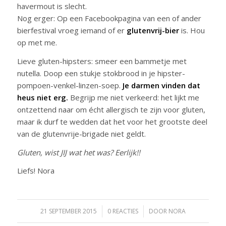
havermout is slecht.
Nog erger: Op een Facebookpagina van een of ander
bierfestival vroeg iemand of er
glutenvrij-bier
is. Hou
op met me.
Lieve gluten-hipsters: smeer een bammetje met
nutella. Doop een stukje stokbrood in je hipster-
pompoen-venkel-linzen-soep.
Je darmen vinden dat
heus niet erg.
Begrijp me niet verkeerd: het lijkt me
ontzettend naar om écht allergisch te zijn voor gluten,
maar ik durf te wedden dat het voor het grootste deel
van de glutenvrije-brigade niet geldt.
Gluten, wist JIJ wat het was? Eerlijk!!
Liefs! Nora
21 SEPTEMBER 2015
/
0 REACTIES
/
DOOR
NORA