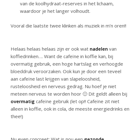
van de koolhydraat-reserves in het lichaam,
waardoor je het langer volhoudt.
Vooral die laatste twee klinken als muziek in m’n oren!!
Helaas helaas helaas zijn er ook wat
nadelen
van
koffiedrinken…. Want de cafeïne in koffie kan, bij
overmatig gebruik, een hoge hartslag en verhoogde
bloeddruk veroorzaken. Ook kun je door een teveel
aan cafeïne last krijgen van slapeloosheid,
rusteloosheid en nerveus gedrag. Nu hoef je niet
meteen nerveus te worden hoor 🙂 Dit geldt alleen bij
overmatig
cafeïne gebruik (let op!! Cafeïne zit niet
alleen in koffie, ook in cola, de meeste energiedrinks en
thee!)
Nu even concreet: Wat is nou een
gezonde